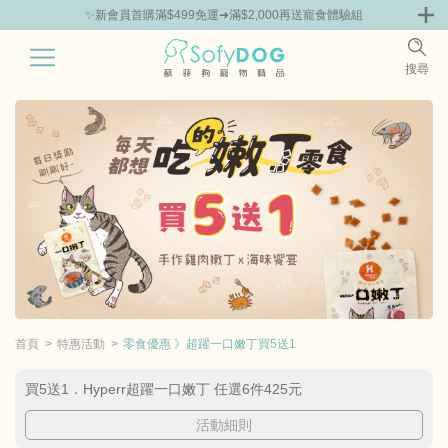
✨新會員首購滿$499免運➜滿$2,000再送寵食體驗組
0
搜尋
|
鮮
零食專區
飼料 | 凍乾優惠組
主食罐 | 餐包優惠
團購優惠
首頁
特惠活動
零食優惠 》超躍一口嫩丁買5送1
買5送1．Hyperr超躍一口嫩丁 任選6件425元
活動細則