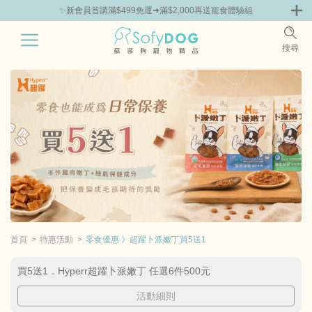
✨新會員首購滿$499免運➜滿$2,000再送寵食體驗組
0
搜尋
|
鮮
零食專區
飼料 | 凍乾優惠組
主食罐 | 餐包優惠
團購優惠
首頁
特惠活動
零食優惠 》超躍卜派嫩丁買5送1
買5送1．Hyperr超躍卜派嫩丁 任選6件500元
活動細則