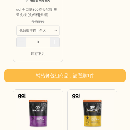
go! 全口味300克天然糧 無
穀狗糧 (狗飼料|犬糧)
NT$280
庫存不足
補給餐包組商品，請選購
1
件