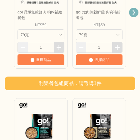
go! 品燉無穀鮮肉 狗狗補給
go! 燉肉無穀鮮雞 狗狗補給
go
餐包
餐包
給
NT$59
NT$59
選擇商品
選擇商品
利樂餐包組商品，請選購
1
件