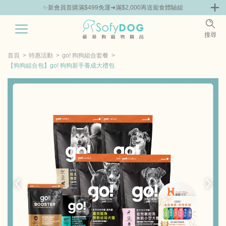
✨新會員首購滿$499免運➜滿$2,000再送寵食體驗組
0
搜尋
|
鮮
零食專區
飼料 | 凍乾優惠組
主食罐 | 餐包優惠
團購優惠
首頁
特惠活動
go! 狗狗組合套餐
【狗狗組合包】go! 狗狗新手養成大禮包