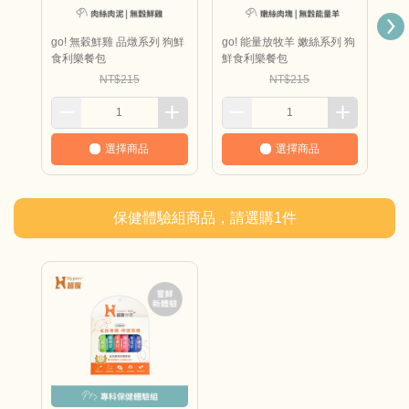
go! 無穀鮮雞 品燉系列 狗鮮
go! 能量放牧羊 嫩絲系列 狗
go
食利樂餐包
鮮食利樂餐包
食
NT$215
NT$215
選擇商品
選擇商品
保健體驗組商品，請選購
1
件