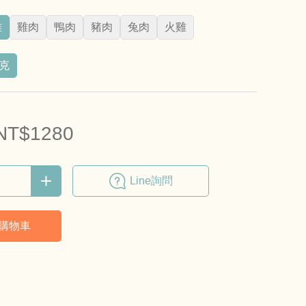
雞
雞肉
鴨肉
豬肉
兔肉
火雞
7克
NT$1280
Line詢問
購物車