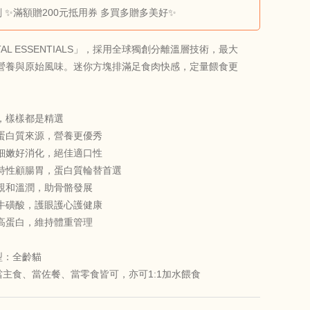
 ✨滿額贈200元抵用券 多買多贈多美好✨
TAL ESSENTIALS」，採用全球獨創分離溫層技術，最大
營養與原始風味。迷你方塊排滿足食肉快感，定量餵食更
，樣樣都是精選
蛋白質來源，營養更優秀
細嫩好消化，絕佳適口性
特性顧腸胃，蛋白質輪替首選
親和溫潤，助骨骼發展
牛磺酸，護眼護心護健康
高蛋白，維持體重管理
型：全齡貓
當主食、當佐餐、當零食皆可，亦可1:1加水餵食