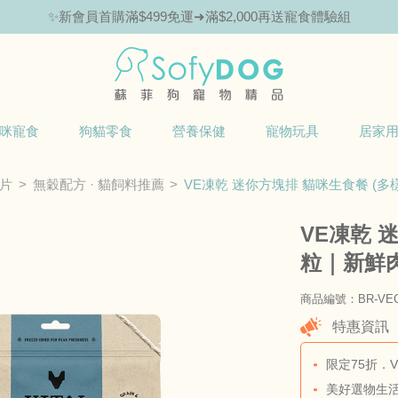
🎁Hello新朋友！完成註冊送指定商品85折抵用券
咪寵食
狗貓零食
營養保健
寵物玩具
居家
片
無穀配方 · 貓飼料推薦
VE凍乾 迷你方塊排 貓咪生食餐 (
VE凍乾 
粒｜新鮮
商品編號：BR-VEC
特惠資訊
限定75折．
美好選物生活