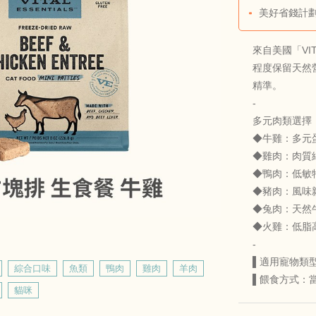
美好省錢計劃
來自美國「VI
程度保留天然
精準。
-
多元肉類選擇
◆牛雞：多元
◆雞肉：肉質
◆鴨肉：低敏
◆豬肉：風味
◆兔肉：天然
◆火雞：低脂
-
▌適用寵物類
綜合口味
魚類
鴨肉
雞肉
羊肉
▌餵食方式：
貓咪