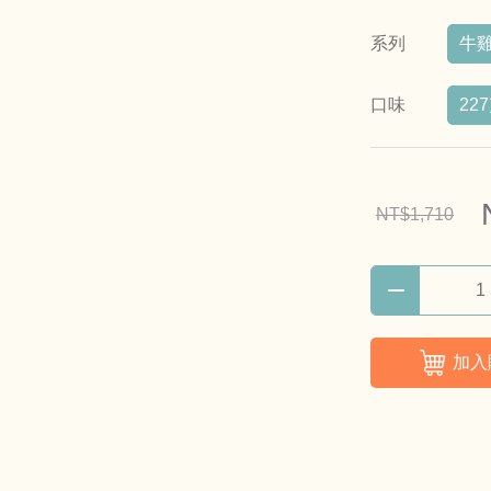
系列
牛
口味
22
NT$1,710
加入