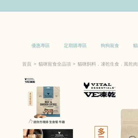
優惠專區
定期購專區
狗狗寵食
貓
首頁
貓咪寵食全品項
貓咪飼料．凍乾生食．風乾肉