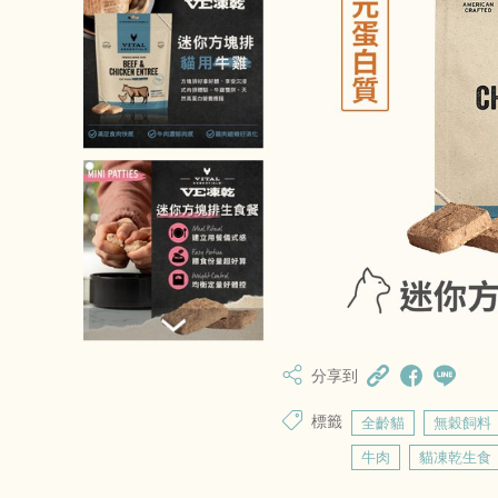
分享到
標籤
全齡貓
無穀飼料
牛肉
貓凍乾生食