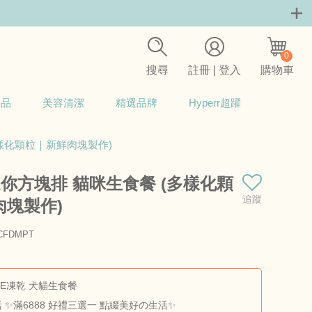
0
搜尋
註冊 | 登入
購物車
用品
美容清潔
精選品牌
Hyperr超躍
多樣化顆粒｜新鮮肉塊製作)
迷你方塊排 貓咪生食餐 (多樣化顆
追蹤
肉塊製作)
FDMPT
商品料號：VE-CFD-BC-MPT-8OZ
VE凍乾 犬貓生食餐
 ✨滿6888 好禮三選一 點綴美好の生活✨