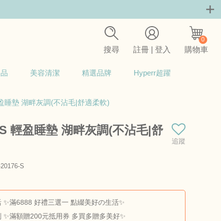
0
搜尋
註冊 | 登入
購物車
用品
美容清潔
精選品牌
Hyperr超躍
輕盈睡墊 湖畔灰調(不沾毛|舒適柔軟)
RS 輕盈睡墊 湖畔灰調(不沾毛|舒
追蹤
0176-S
商品料號：BS-CM-20176-S
 ✨滿6888 好禮三選一 點綴美好の生活✨
 ✨滿額贈200元抵用券 多買多贈多美好✨