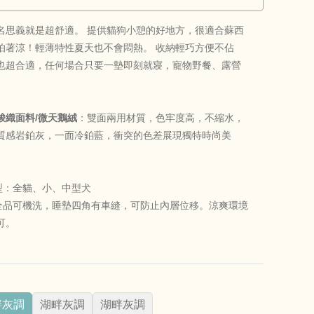
名思義就是超舒適。 提供貓狗小憩的好地方，很適合蘇西
怕著涼！輕薄特性夏天也不會悶熱。 收納輕巧方便不佔
也超合適，任何場合只要一墊即刻就寢，寵物野餐、露營
梭織面料/微天鵝絨
：雙面兩用材質，色牢度高，不縮水，
質感岩鉑灰，一面冷鉑藍，衝突的色差展現獨特時尚美
型：全貓、小、中型犬
全品可機洗，睡墊四角有車縫，可防止內層位移。涼爽環境
可。
畔灰調
湖畔灰調
湖畔灰調