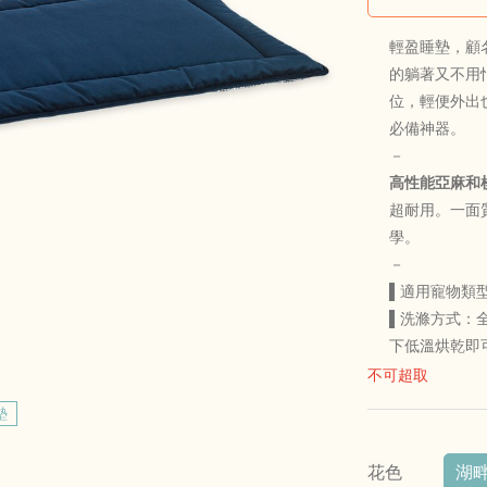
輕盈睡墊，顧
的躺著又不用
位，輕便外出
必備神器。
－
高性能亞麻和
超耐用。一面
學。
－
▌適用寵物類
▌洗滌方式：
下低溫烘乾即
不可超取
墊
花色
湖