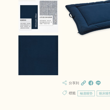
分享到
標籤
極適睡墊
睡床睡