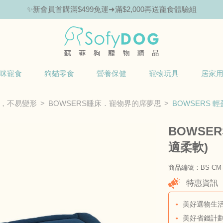
🎁Hello新朋友！完成註冊送指定商品85折抵用券
咪寵食
狗貓零食
營養保健
寵物玩具
居家
，不易變形
BOWSERS睡床．寵物界的席夢思
BOWSERS 
BOWSE
適柔軟)
商品編號：BS-CM-2
特惠資訊
美好選物生活
美好省錢計劃