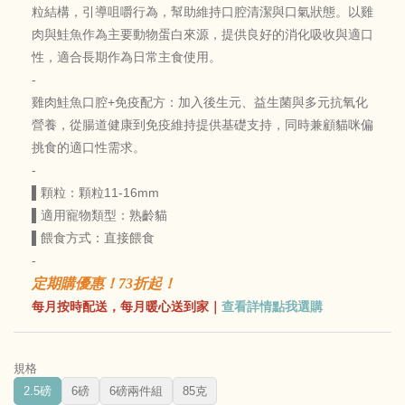
粒結構，引導咀嚼行為，幫助維持口腔清潔與口氣狀態。以雞
肉與鮭魚作為主要動物蛋白來源，提供良好的消化吸收與適口
性，適合長期作為日常主食使用。
-
雞肉鮭魚口腔+免疫配方：加入後生元、益生菌與多元抗氧化
營養，從腸道健康到免疫維持提供基礎支持，同時兼顧貓咪偏
挑食的適口性需求。
-
▌顆粒：顆粒11-16mm
▌適用寵物類型：熟齡貓
▌餵食方式：直接餵食
-
定期購優惠！73折起！
每月按時配送，每月暖心送到家｜
查看詳情點我選購
規格
2.5磅
6磅
6磅兩件組
85克