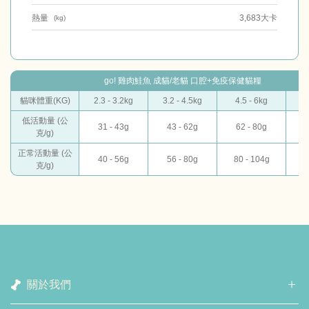
熱量
3,683大卡
(kg)
go! 雞肉鮭魚 成貓/老貓 口腔+免疫保健貓糧
貓咪體重(KG)
2.3 - 3.2kg
3.2 - 4.5kg
4.5 - 6kg
6
低活動量 (公
31 - 43g
43 - 62g
62 - 80g
8
克/g)
正常活動量 (公
40 - 56g
56 - 80g
80 - 104g
10
克/g)
關於我們