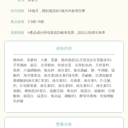
保存期限
16個月，開封後請於2個月內食用完畢
產品規格
2.5磅 / 6磅
溫馨提醒
※產品成分與包裝資訊略有差異，請以公告標示為準
成份內容
雞肉粉、燕麥粉、大麥、黑麥、雞肉脂肪(以天然混合生育酚保存)、
芒草纖維、豌豆、去骨雞肉、乾燥全蛋、去骨鮭魚肉、天然香料、
蘋果、六偏磷酸鈉、氯化鉀、維生素E、氯化膽鹼、鹽、牛磺酸、碳
酸鈣、海洋微藻油、維生素(維生素E補充劑、菸鹼酸、抗壞血酸多
聚磷酸鈉(維生素C來源)、維生素B1、生物素、維生素A、D-泛酸
鈣、β-胡蘿蔔素、維生素B2、維生素B6、維生素B12、維生素D3、
葉酸)、礦物質(鋅蛋白、硫酸亞鐵、氧化鋅、鐵蛋白、硫酸銅、亞硒
酸鈉、銅蛋白、錳蛋白、氧化錳、碘酸鈣)、酵母培養物、乾燥嗜酸
乳桿菌
營養分析