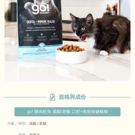
規格與成份
go! 雞肉鮭魚 成貓/老貓 口腔+免疫保健貓糧
年齡／種類
成貓 / 老貓
產地
加拿大