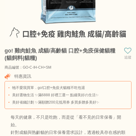
go! 雞肉鮭魚 成貓/高齡貓 口腔+免疫保健貓糧
(貓飼料|貓糧)
追蹤
商品編號：GO-C-IH-CH+SM
商品料號：GO-C-IH-CH+SM-2.5B
特惠資訊
牠不愛我買單．go!口腔+免疫犬貓糧不吃包退
美好選物生活 ✨滿6888 好禮三選一 點綴美好の生活✨
美好省錢計劃 ✨滿額贈200元抵用券 多買多贈多美好✨
每天的健康，不只是吃飽，而是從「看不見的日常保養」開
始。
針對成貓與熟齡貓的日常保養需求設計，透過較具存在感的顆