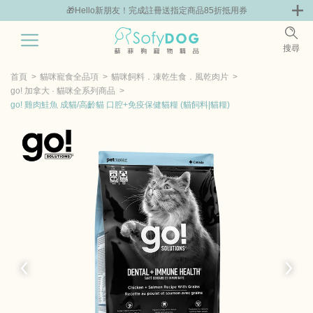
組
🎁Hello新朋友！完成註冊送指定商品85折抵用券
0
搜尋
|
鮮
零食專區
飼料 | 凍乾優惠組
主食罐 | 餐包優惠
團購優惠
首頁
貓咪寵食全品項
貓咪飼料．凍乾生食．風乾肉片
go! 加拿大 · 貓咪全系列商品
go! 雞肉鮭魚 成貓/高齡貓 口腔+免疫保健貓糧 (貓飼料|貓糧)