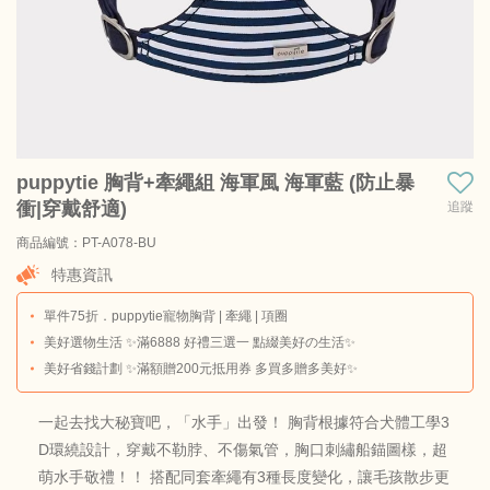
puppytie 胸背+牽繩組 海軍風 海軍藍 (防止暴
衝|穿戴舒適)
追蹤
商品編號：PT-A078-BU
商品料號：PT-A078-BU-M
特惠資訊
單件75折．puppytie寵物胸背 | 牽繩 | 項圈
美好選物生活 ✨滿6888 好禮三選一 點綴美好の生活✨
美好省錢計劃 ✨滿額贈200元抵用券 多買多贈多美好✨
一起去找大秘寶吧，「水手」出發！ 胸背根據符合犬體工學3
D環繞設計，穿戴不勒脖、不傷氣管，胸口刺繡船錨圖樣，超
萌水手敬禮！！ 搭配同套牽繩有3種長度變化，讓毛孩散步更