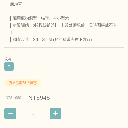
無拘束。
－
▌適用寵物類型：貓咪、中小型犬
▌材質觸感：外裡絨綿設計，非常舒適親膚，長時間穿戴不卡
卡
▌胸背尺寸：XS、S、M (尺寸建議表在下方↓↓)
規格
M
價格已享75折優惠
NT$945
NT$1,680