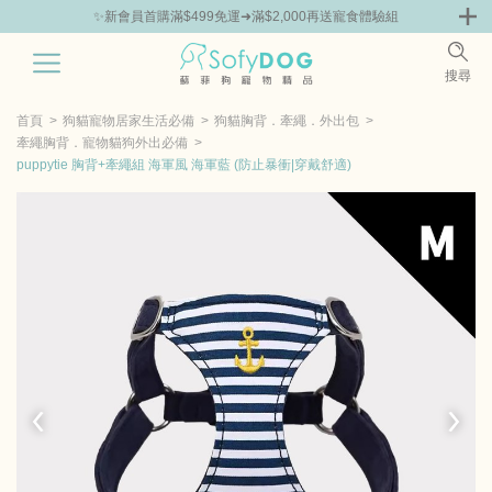
✨新會員首購滿$499免運➜滿$2,000再送寵食體驗組
0
搜尋
|
鮮
零食專區
飼料 | 凍乾優惠組
主食罐 | 餐包優惠
團購優惠
首頁
狗貓寵物居家生活必備
狗貓胸背．牽繩．外出包
牽繩胸背．寵物貓狗外出必備
puppytie 胸背+牽繩組 海軍風 海軍藍 (防止暴衝|穿戴舒適)