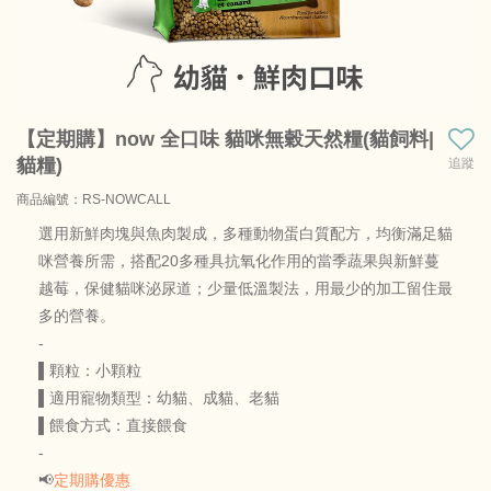
【定期購】now 全口味 貓咪無穀天然糧(貓飼料|
貓糧)
追蹤
商品編號：RS-NOWCALL
商品料號：NOW-C-KITTEN-3B
選用新鮮肉塊與魚肉製成，多種動物蛋白質配方，均衡滿足貓
咪營養所需，搭配20多種具抗氧化作用的當季蔬果與新鮮蔓
越莓，保健貓咪泌尿道；少量低溫製法，用最少的加工留住最
多的營養。
-
▌顆粒：小顆粒
▌適用寵物類型：幼貓、成貓、老貓
▌餵食方式：直接餵食
-
📢
定期購優惠