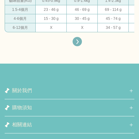
貓咪體重(KG)
0.45-0.9kg
0.9-1.4kg
1.4-2.3kg
2
1.5-4個月
23 - 46 g
46 - 69 g
69 - 114 g
11
4-6個月
15 - 30 g
30 - 45 g
45 - 74 g
74
6-12個月
X
X
34 - 57 g
5
關於我們
購物須知
相關連結