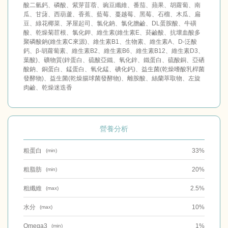
酸二氫鈣、磷酸、紫芽苜蓿、豌豆纖維、番茄、蘋果、胡蘿蔔、南
瓜、甘藷、西葫蘆、香蕉、藍莓、蔓越莓、黑莓、石榴、木瓜、扁
豆、綠花椰菜、茅屋起司、氯化鈉、氯化膽鹼、DL蛋胺酸、牛磺
酸、乾燥菊苣根、氯化鉀、維生素(維生素E、菸鹼酸、抗壞血酸多
聚磷酸鈉(維生素C來源)、維生素B1、生物素、維生素A、D-泛酸
鈣、β-胡蘿蔔素、維生素B2、維生素B6、維生素B12、維生素D3、
葉酸)、礦物質(鋅蛋白、硫酸亞鐵、氧化鋅、鐵蛋白、硫酸銅、亞硒
酸鈉、銅蛋白、錳蛋白、氧化錳、碘化鈣)、益生菌(乾燥嗜酸乳桿菌
發酵物)、益生菌(乾燥腸球菌發酵物)、離胺酸、絲蘭萃取物、左旋
肉鹼、乾燥迷迭香
營養分析
粗蛋白
33%
(min)
粗脂肪
20%
(min)
粗纖維
2.5%
(max)
水分
10%
(max)
Omega3
1%
(min)