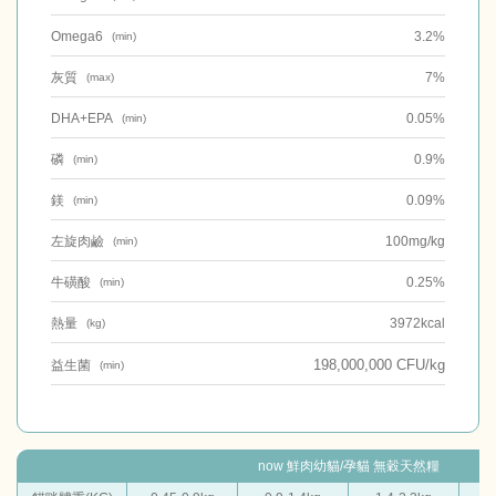
Omega6
3.2%
(min)
灰質
7%
(max)
DHA+EPA
0.05%
(min)
磷
0.9%
(min)
鎂
0.09%
(min)
左旋肉鹼
100mg/kg
(min)
牛磺酸
0.25%
(min)
熱量
3972kcal
(kg)
198,000,000 CFU/kg
益生菌
(min)
now 鮮肉幼貓/孕貓 無穀天然糧