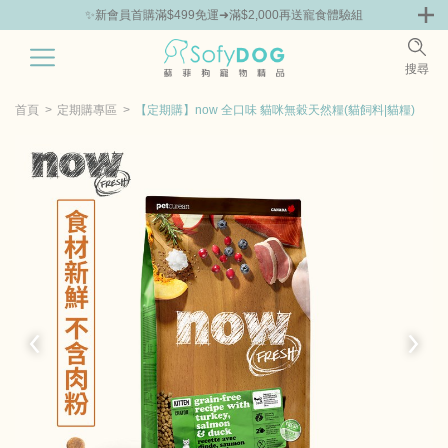
組
🎁Hello新朋友！完成註冊送指定商品85折抵用券
0
搜尋
|
鮮
零食專區
飼料 | 凍乾優惠組
主食罐 | 餐包優惠
團購優惠
首頁
定期購專區
【定期購】now 全口味 貓咪無穀天然糧(貓飼料|貓糧)