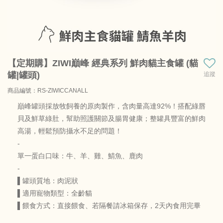
【定期購】ZIWI巔峰 經典系列 鮮肉貓主食罐 (貓
罐|罐頭)
追蹤
商品編號：RS-ZIWICCANALL
商品料號：ZIWICM185G12
巔峰罐頭採放牧飼養的原肉製作，含肉量高達92%！搭配綠唇
貝及鮮草綠肚，幫助照護關節及腸胃健康；整罐具豐富的鮮肉
高湯，輕鬆預防攝水不足的問題！
-
單一蛋白口味：牛、羊、雞、鯖魚、鹿肉
-
▌罐頭質地：肉泥狀
▌適用寵物類型：全齡貓
▌餵食方式：直接餵食、若隔餐請冰箱保存，2天內食用完畢