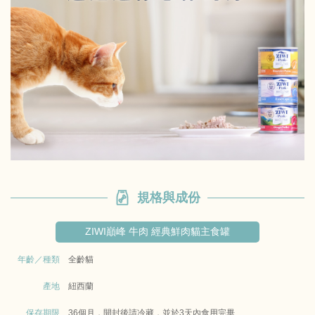
規格與成份
ZIWI巔峰 牛肉 經典鮮肉貓主食罐
年齡／種類
全齡貓
產地
紐西蘭
保存期限
36個月，開封後請冷藏，並於3天內食用完畢