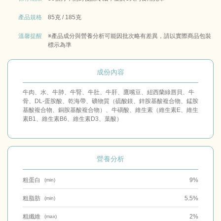
產品規格
85克 / 185克
溫馨提醒
※產品成分與營養分析可能因批次略有差異，請以實際商品包裝
標示為準
成份內容
牛肉、水、牛肺、牛腎、牛肚、牛肝、鷹嘴豆、紐西蘭綠唇貝、牛
骨、DL-蛋胺酸、乾海帶、礦物質（硫酸鎂、鋅胺基酸複合物、錳胺
基酸複合物、銅胺基酸複合物）、牛磺酸、維生素（維生素E、維生
素B1、維生素B6、維生素D3、葉酸）
營養分析
粗蛋白
9%
(min)
粗脂肪
5.5%
(min)
粗纖維
2%
(max)