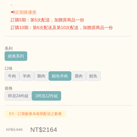
-
📢
定期購優惠
訂購5期：第5次配送，加贈原商品一份
訂購10期：第6次配送及第10次配送，加贈原商品一份
系列
經典系列
口味
牛肉
羊肉
雞肉
鯖魚羊肉
鹿肉
鯖魚
規格
85克24件組
185克12件組
EX：訂購數量為每期配送之數量
NT$2164
NT$2,940