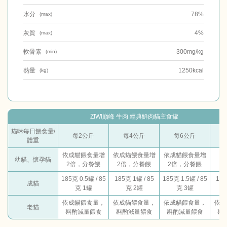
水分
78%
(max)
灰質
4%
(max)
軟骨素
300mg/kg
(min)
熱量
1250kcal
(kg)
ZIWI巔峰 牛肉 經典鮮肉貓主食罐
貓咪每日餵食量/
每2公斤
每4公斤
每6公斤
體重
依成貓餵食量增
依成貓餵食量增
依成貓餵食量增
幼貓、懷孕貓
2倍，分餐餵
2倍，分餐餵
2倍，分餐餵
185克 0.5罐 / 85
185克 1罐 / 85
185克 1.5罐 / 85
185
成貓
克 1罐
克 2罐
克 3罐
依成貓餵食量，
依成貓餵食量，
依成貓餵食量，
依成
老貓
斟酌減量餵食
斟酌減量餵食
斟酌減量餵食
斟