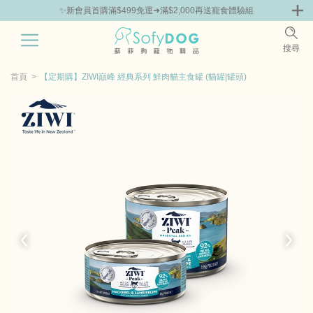
組
🎁Hello新朋友！完成註冊送指定商品85折抵用券
0
搜尋
|
嘗鮮
零食專區
飼料 | 凍乾優惠組
主食罐 | 餐包優惠
團購優惠
首頁
【定期購】ZIWI巔峰 經典系列 鮮肉貓主食罐 (貓罐|罐頭)