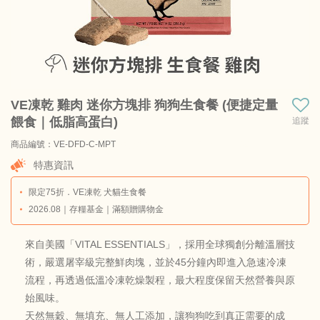
VE凍乾 雞肉 迷你方塊排 狗狗生食餐 (便捷定量
餵食｜低脂高蛋白)
追蹤
商品編號：VE-DFD-C-MPT
商品料號：VE-DFD-C-MPT-14OZ
特惠資訊
限定75折．VE凍乾 犬貓生食餐
2026.08｜存糧基金｜滿額贈購物金
來自美國「VITAL ESSENTIALS」，採用全球獨創分離溫層技
術，嚴選屠宰級完整鮮肉塊，並於45分鐘內即進入急速冷凍
流程，再透過低溫冷凍乾燥製程，最大程度保留天然營養與原
始風味。
天然無穀、無填充、無人工添加，讓狗狗吃到真正需要的成