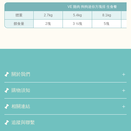
VE 雞肉 狗狗迷你方塊排 生食餐
體重
2.7kg
5.4kg
8.1kg
餵食量
2塊
3 ½塊
5塊
關於我們
購物須知
相關連結
追蹤與聯繫