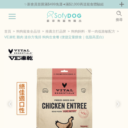
組
🎁Hello新朋友！完成註冊送指定商品85折抵用券
0
搜尋
|
嘗鮮
零食專區
飼料 | 凍乾優惠組
主食罐 | 餐包優惠
團購優惠
首頁
狗狗寵食全品項
推薦主打品牌
狗狗飼料 · 單一肉低致敏配方
VE凍乾 雞肉 迷你方塊排 狗狗生食餐 (便捷定量餵食｜低脂高蛋白)