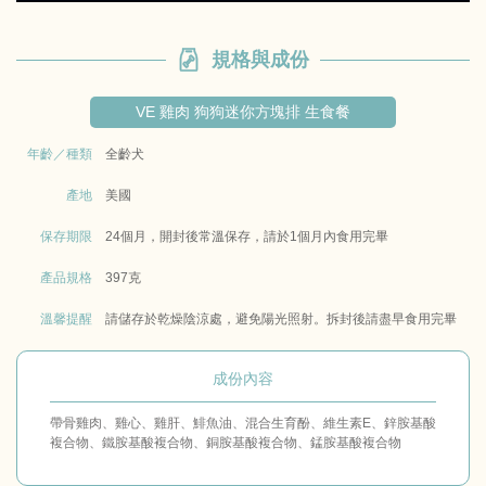
規格與成份
VE 雞肉 狗狗迷你方塊排 生食餐
年齡／種類
全齡犬
產地
美國
保存期限
24個月，開封後常溫保存，請於1個月內食用完畢
產品規格
397克
溫馨提醒
請儲存於乾燥陰涼處，避免陽光照射。拆封後請盡早食用完畢
成份內容
帶骨雞肉、雞心、雞肝、鯡魚油、混合生育酚、維生素E、鋅胺基酸
複合物、鐵胺基酸複合物、銅胺基酸複合物、錳胺基酸複合物