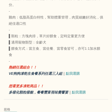
分。
-
雞肉：低脂高蛋白特性，幫助體重管理，肉質細嫩好消化，俱
絕佳適口性
-
▌顆粒：方塊肉排，單片好餵食，定時定量更方便
▌適用寵物類型：全齡犬
▌餵食方式：當主食、當佐餐、當零食皆可，亦可1:1加水餵
食
-
熱銷任選組合！！
VE狗狗凍乾生食餐系列任選三入組
｜
點我選購
想看更多凍乾商品！！
多樣化顆粒樣貌，餐餐豐富視味覺饗宴
｜
點我選購
規格