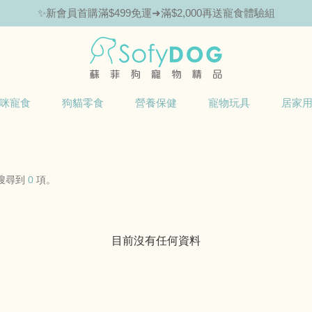
✨新會員首購滿$499免運➜滿$2,000再送寵食體驗組
咪寵食
狗貓零食
營養保健
寵物玩具
居家
搜尋到
0
項。
目前沒有任何資料