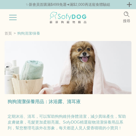
✨新會員首購滿$499免運➜滿$2,000再送寵食體驗組
0
搜尋
|
嘗鮮
零食專區
飼料 | 凍乾優惠組
主食罐 | 餐包優惠
團購優惠
首頁
狗狗清潔/保養
狗狗清潔保養用品：沐浴露、清耳液
定期沐浴、清耳，可以幫助狗狗維持身體清潔，減少異味產生，幫助
皮膚健康，毛髮更加柔順亮麗。SofyDOG精選寵物清潔保養用品系
列，幫您整理毛孩外在形象，每天都是人見人愛香噴噴的小寶貝！