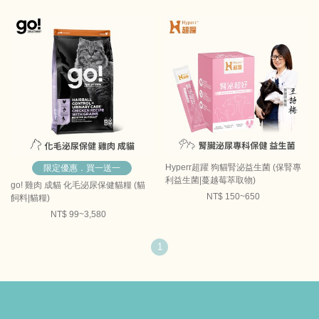
Hyperr超躍 狗貓腎泌益生菌 (保腎專
限定優惠．買一送一
利益生菌|蔓越莓萃取物)
go! 雞肉 成貓 化毛泌尿保健貓糧 (貓
NT$ 150~650
飼料|貓糧)
NT$ 99~3,580
1