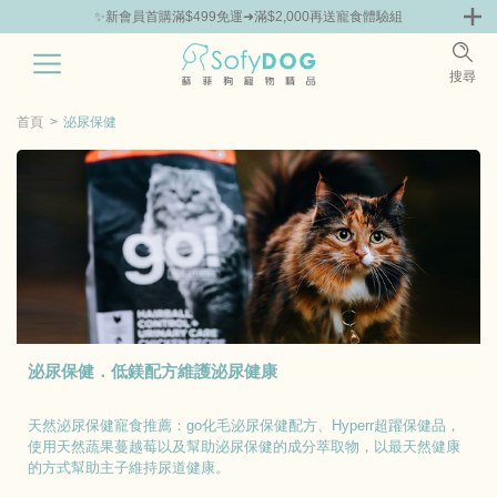
✨新會員首購滿$499免運➜滿$2,000再送寵食體驗組
0
搜尋
|
嘗鮮
零食專區
飼料 | 凍乾優惠組
主食罐 | 餐包優惠
團購優惠
首頁
泌尿保健
泌尿保健．低鎂配方維護泌尿健康
天然泌尿保健寵食推薦：go化毛泌尿保健配方、Hyperr超躍保健品，
使用天然蔬果蔓越莓以及幫助泌尿保健的成分萃取物，以最天然健康
的方式幫助主子維持尿道健康。