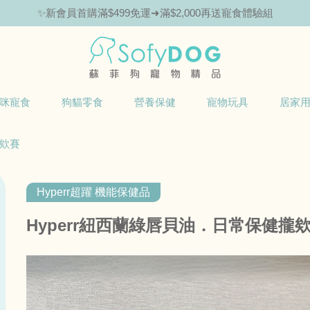
✨新會員首購滿$499免運➜滿$2,000再送寵食體驗組
咪寵食
狗貓零食
營養保健
寵物玩具
居家
攏欸賽
Hyperr超躍 機能保健品
Hyperr紐西蘭綠唇貝油．日常保健攏