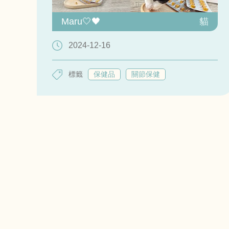
Maru🤍🖤
貓
2024-12-16
標籤
保健品
關節保健