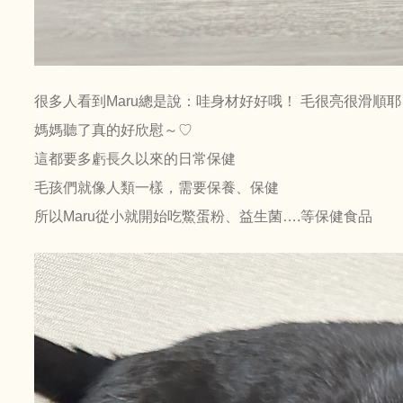
很多人看到Maru總是說：哇身材好好哦！ 毛很亮很滑順耶
媽媽聽了真的好欣慰～♡
這都要多虧長久以來的日常保健
毛孩們就像人類一樣，需要保養、保健
所以Maru從小就開始吃鱉蛋粉、益生菌….等保健食品