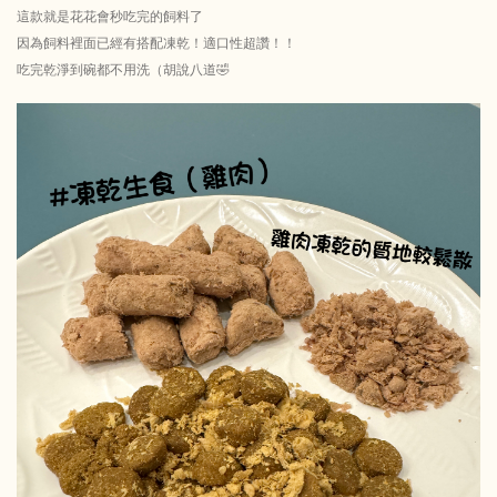
這款就是花花會秒吃完的飼料了
因為飼料裡面已經有搭配凍乾！適口性超讚！！
吃完乾淨到碗都不用洗（胡說八道🤣