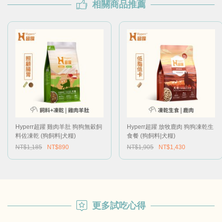
相關商品推薦
Hyperr超躍 雞肉羊肚 狗狗無穀飼
Hyperr超躍 放牧鹿肉 狗狗凍乾生
料佐凍乾 (狗飼料|犬糧)
食餐 (狗飼料|犬糧)
NT$1,185
NT$890
NT$1,905
NT$1,430
更多試吃心得