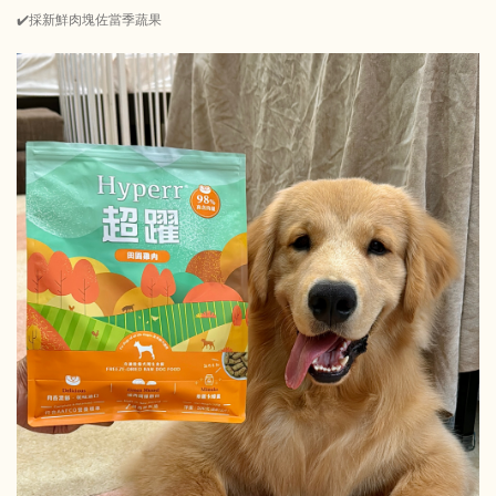
✔️採新鮮肉塊佐當季蔬果