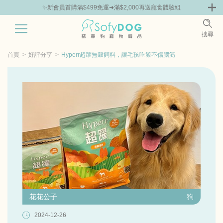
✨新會員首購滿$499免運➜滿$2,000再送寵食體驗組
0
搜尋
|
鮮
零食專區
飼料 | 凍乾優惠組
主食罐 | 餐包優惠
團購優惠
首頁
好評分享
Hyperr超躍無穀飼料，讓毛孩吃飯不傷腦筋
花花公子
狗
2024-12-26