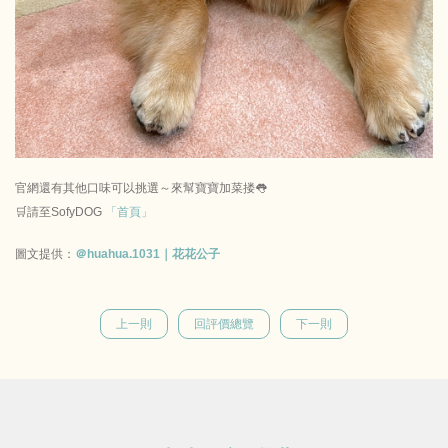
官網還有其他口味可以挑選～來幫寶寶加菜搂👅
🛒請至SofyDOG
「首頁」
圖文提供：
＠huahua.1031｜花花公子
上一則
回評價總覽
下一則