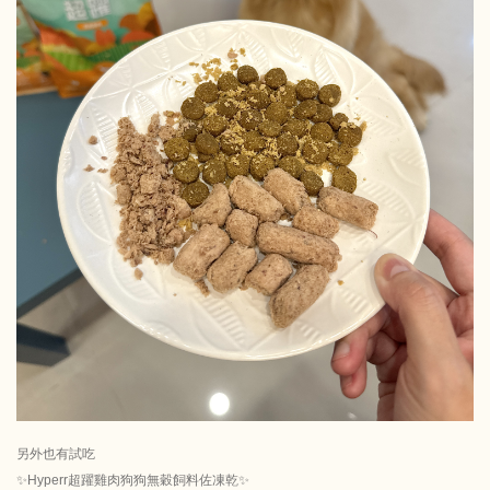
另外也有試吃
✨Hyperr超躍雞肉狗狗無穀飼料佐凍乾✨