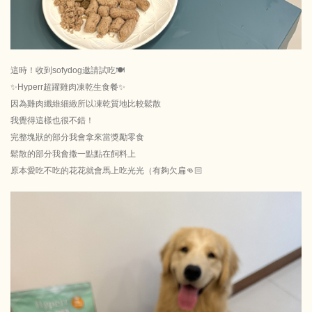
這時！收到sofydog邀請試吃🍽️
✨Hyperr超躍雞肉凍乾生食餐✨
因為雞肉纖維細緻所以凍乾質地比較鬆散
我覺得這樣也很不錯！
完整塊狀的部分我會拿來當獎勵零食
鬆散的部分我會撒一點點在飼料上
原本愛吃不吃的花花就會馬上吃光光（有夠欠扁👊🏻