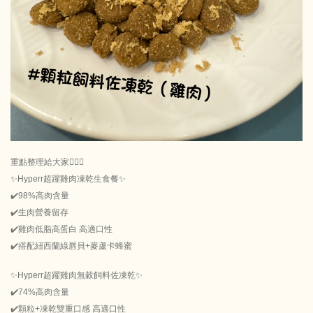
重點整理給大家💁🏻‍♀️
✨Hyperr超躍雞肉凍乾生食餐✨
✔️98%高肉含量
✔️生肉營養留存
✔️雞肉低脂高蛋白 高適口性
✔️搭配紐西蘭綠唇貝+麥蘆卡蜂蜜
✨Hyperr超躍雞肉無穀飼料佐凍乾✨
✔️74%高肉含量
✔️顆粒+凍乾雙重口感 高適口性