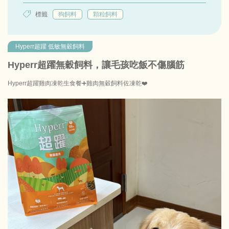
標籤
狗飼料
顆粒飼料
Hyperr超躍 低敏無穀飼料
Hyperr超躍無穀飼料，讓毛孩吃飯不傷腦筋
Hyperr超躍雞肉凍乾生食餐➕雞肉無穀飼料佐凍乾❤️