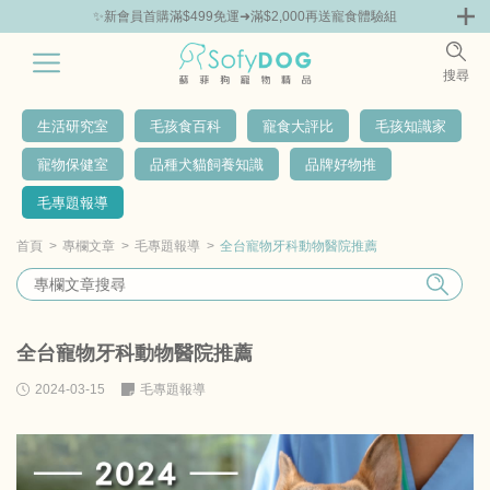
✨新會員首購滿$499免運➜滿$2,000再送寵食體驗組
🎁Hello新朋友！完成註冊送指定商品85折抵用券
0
搜尋
|
嘗鮮
零食專區
飼料 | 凍乾優惠組
主食罐 | 餐包優惠
團購優惠
生活研究室
毛孩食百科
寵食大評比
毛孩知識家
寵物保健室
品種犬貓飼養知識
品牌好物推
毛專題報導
首頁
專欄文章
毛專題報導
全台寵物牙科動物醫院推薦
全台寵物牙科動物醫院推薦
2024-03-15
毛專題報導