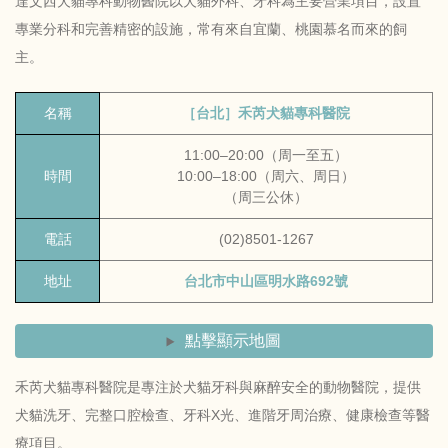
達文西犬貓專科動物醫院以犬貓外科、牙科為主要營業項目，設置
專業分科和完善精密的設施，常有來自宜蘭、桃園慕名而來的飼
主。
名稱
［台北］禾芮犬貓專科醫院
11:00–20:00（周一至五）
時間
10:00–18:00（周六、周日）
（周三公休）
電話
(02)8501-1267
地址
台北市中山區明水路692號
點擊顯示地圖
禾芮犬貓專科醫院是專注於犬貓牙科與麻醉安全的動物醫院，提供
犬貓洗牙、完整口腔檢查、牙科X光、進階牙周治療、健康檢查等醫
療項目。