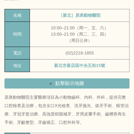
名稱
［新北］原典動物醫院
10:00–21:00（周一、五、六）
時間
13:00–21:00（周二、三、四）
（周日公休）
電話
(02)2218-1855
地址
新北市新店區中央五街15號
點擊顯示地圖
原典動物醫院主要醫療項目為小動物齒科、內科、外科，提供完整
口腔檢查及治療，包含全口X光檢查、洗牙拋光、拔牙手術、根管治
療、牙冠牙套治療、高強度樹脂補牙、牙周皮瓣手術、齒槽骨再生
手術、牙齦整型、牙齒矯正、口腔外科等。