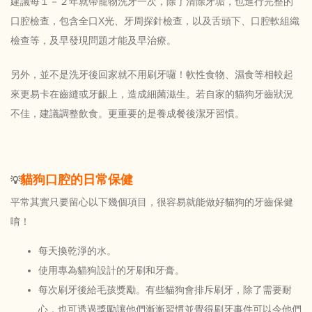
建議每１－２年就帶寵物洗牙一次，除了清除牙垢，也進行完整的
口腔檢查，包含全口X光、牙周探針檢查，以及舌頭下、口腔軟組織
檢查等，及早發現問題才能及早治療。
另外，並不是洗牙後回家就不用刷牙囉！軟性食物、濕食等相較起
來更易卡在齒縫或牙齦上，造成細菌滋生。若自家的貓狗牙齒狀況
不佳，建議調整飲食。更重要的是養成餐後潔牙習慣。
貓狗口腔的日常保健
💡
平常其實只要留心以下幾個項目，很容易就能做好貓狗的牙齒保健
唷！
每天換乾淨的水。
使用專為貓狗設計的牙刷和牙膏。
每次刷牙後給毛孩獎勵。有些貓狗會排斥刷牙，除了需要耐
心，也可透過獎勵讓他們漸漸習慣並覺得刷牙事件可以令他們