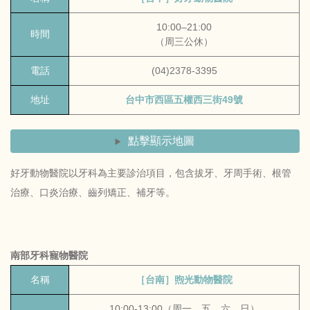
10:00–21:00
時間
（周三公休）
電話
(04)2378-3395
地址
台中市西區五權西三街49號
點擊顯示地圖
好牙動物醫院以牙科為主要診治項目，包含拔牙、牙周手術、根管
治療、口炎治療、齒列矯正、補牙等。
南部牙科寵物醫院
名稱
［台南］煦光動物醫院
10:00-13:00（周一、五、六、日）