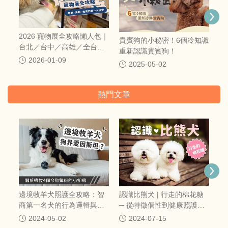
2026 寵物展全攻略懶人包｜
貴賓狗的小秘密！6個冷知識
台北／台中／高雄／全台寵
重新認識貴賓狗！
物展時間、地點一次整理
2026-01-09
2025-05-02
（持續更新）
熱門文章
【
險
保
邊境牧羊犬照護全攻略：智
認識比熊犬 | 行走的棉花糖
商第一名犬的行為邏輯與精
─ 從特徵個性到健康照護一
準營養管理
次搞定
2024-05-02
2024-07-15