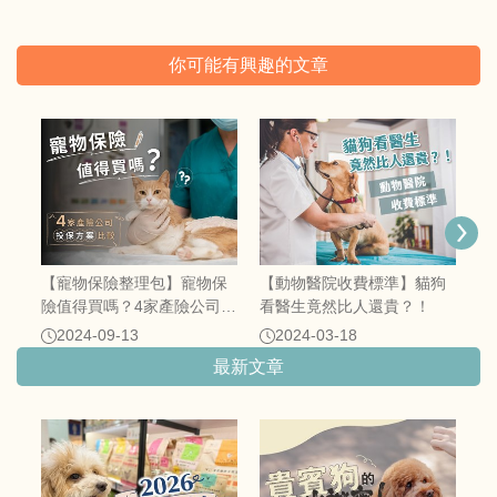
你可能有興趣的文章
2
（
【寵物保險整理包】寵物保
【動物醫院收費標準】貓狗
險值得買嗎？4家產險公司投
看醫生竟然比人還貴？！
保方案比較
2024-09-13
2024-03-18
最新文章
短
日