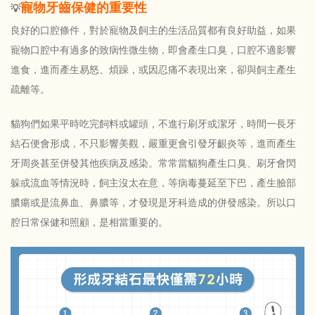
寵物牙齒保健的重要性
💡
良好的口腔條件，對於寵物及飼主的生活品質都有良好助益，如果
寵物口腔中有過多的致病性微生物，即會產生口臭，口腔不適影響
進食，進而產生易怒、煩躁，或因忍痛不表現出來，卻與飼主產生
疏離等。
貓狗們如果平時吃完飼料或罐頭，不進行刷牙或潔牙，時間一長牙
結石便會形成，不只影響美觀，嚴重更會引發牙齦炎等，進而產生
牙周炎甚至併發其他疾病及感染。常常當貓狗產生口臭、刷牙會閃
躲或流血等情況時，飼主沒太在意，等病毒蔓延至下巴，產生臉部
膿瘍或是流鼻血、鼻膿等，才發現是牙科造成的併發感染。所以口
腔日常保健和照顧，是相當重要的。