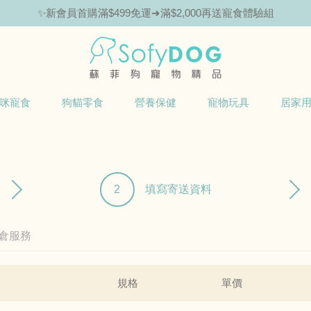
✨新會員首購滿$499免運➜滿$2,000再送寵食體驗組
咪寵食
狗貓零食
營養保健
寵物玩具
居家
2
填寫寄送資料
倉服務
規格
單價