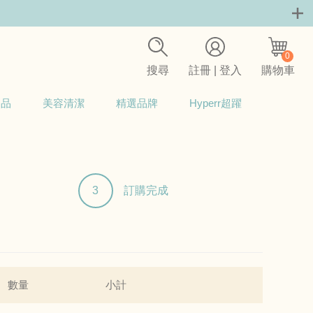
0
搜尋
註冊 | 登入
購物車
用品
美容清潔
精選品牌
Hyperr超躍
3
訂購完成
數量
小計