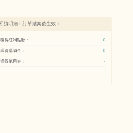
回饋明細﹝訂單結案後生效﹞
獲得紅利點數：
0
獲得購物金：
0
獲得抵用券：
-