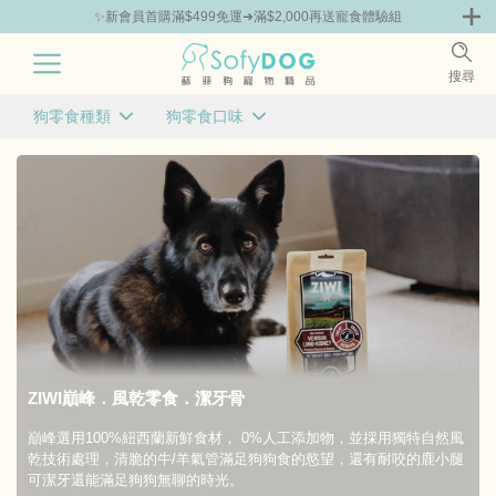
✨新會員首購滿$499免運➜滿$2,000再送寵食體驗組
0
搜尋
|
狗零食種類
狗零食口味
免運 | 狗狗體驗組
品牌組合包86折起
主打品牌
已選
已選
0
0
條件
條件
風乾零食
牛肉
潔牙骨
羊肉
肉乾 / 肉條 / 肉餅
鹿肉
清除
清除
確定
確定
ZIWI巔峰．風乾零食．潔牙骨
巔峰選用100%紐西蘭新鮮食材， 0%人工添加物，並採用獨特自然風
乾技術處理，清脆的牛/羊氣管滿足狗狗食的慾望，還有耐咬的鹿小腿
可潔牙還能滿足狗狗無聊的時光。