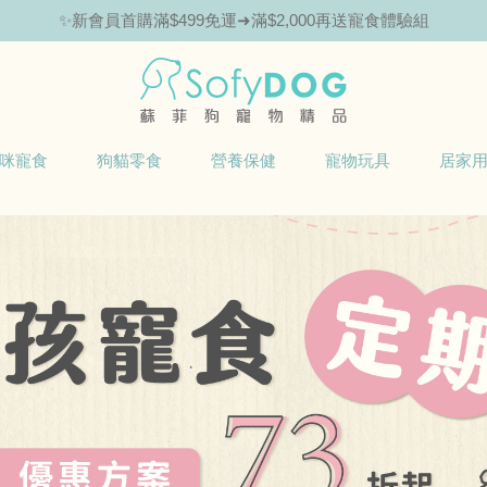
✨新會員首購滿$499免運➜滿$2,000再送寵食體驗組
🎁Hello新朋友！完成註冊送指定商品85折抵用券
咪寵食
狗貓零食
營養保健
寵物玩具
居家