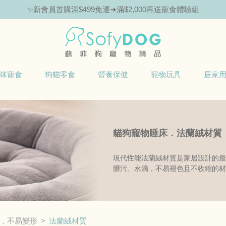
✨新會員首購滿$499免運➜滿$2,000再送寵食體驗組
咪寵食
狗貓零食
營養保健
寵物玩具
居家
貓狗寵物睡床．法蘭絨材質
現代性能法蘭絨材質是家居設計的最
髒污、水滴，不易褪色且不收縮的材
，不易變形
法蘭絨材質