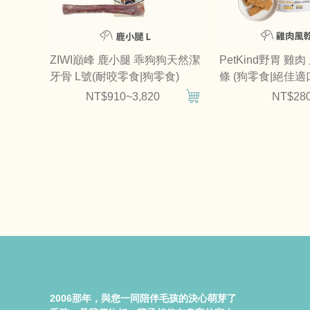
ZIWI巔峰 鹿小腿 乖狗狗天然潔
PetKind野胃 雞
牙骨 L號(耐咬零食|狗零食)
條 (狗零食|絕佳適
NT$910~3,820
NT$28
2006那年，與您一同陪伴毛孩的決心萌芽了