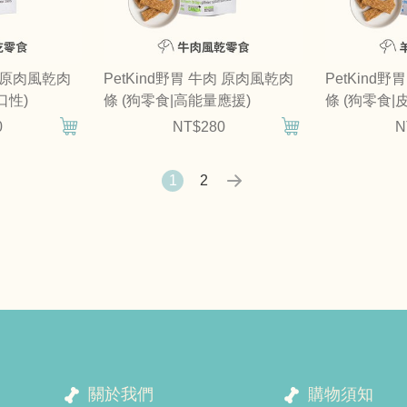
肉 原肉風乾肉
PetKind野胃 牛肉 原肉風乾肉
PetKind
口性)
條 (狗零食|高能量應援)
條 (狗零食|
0
NT$280
N
1
2
關於我們
購物須知