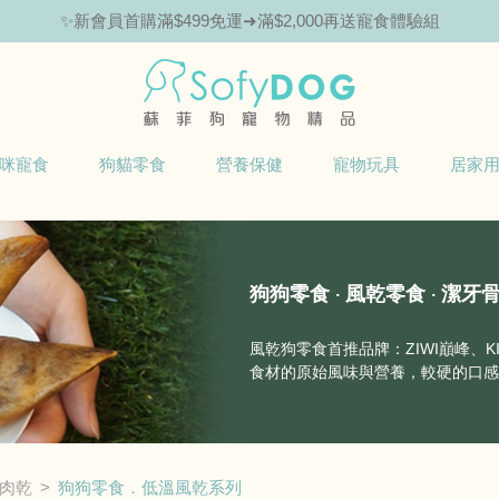
✨新會員首購滿$499免運➜滿$2,000再送寵食體驗組
咪寵食
狗貓零食
營養保健
寵物玩具
居家
狗狗零食 ‧ 風乾零食 ‧ 潔牙
風乾狗零食首推品牌：ZIWI巔峰、
食材的原始風味與營養，較硬的口感
肉乾
狗狗零食．低溫風乾系列