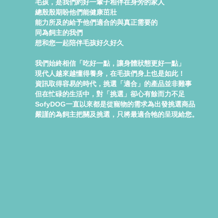
毛孩，是我們約好一輩子相伴在身旁的家人
總殷殷期盼他們能健康茁壯
能力所及的給予他們適合的與真正需要的
同為飼主的我們
想和您一起陪伴毛孩好久好久
我們始終相信「吃好一點，讓身體狀態更好一點」
現代人越來越懂得養身，在毛孩們身上也是如此！
資訊取得容易的時代，挑選「適合」的產品並非難事
但在忙碌的生活中，對「挑選」卻心有餘而力不足
SofyDOG一直以來都是從寵物的需求為出發挑選商品
嚴謹的為飼主把關及挑選，只將最適合牠的呈現給您。