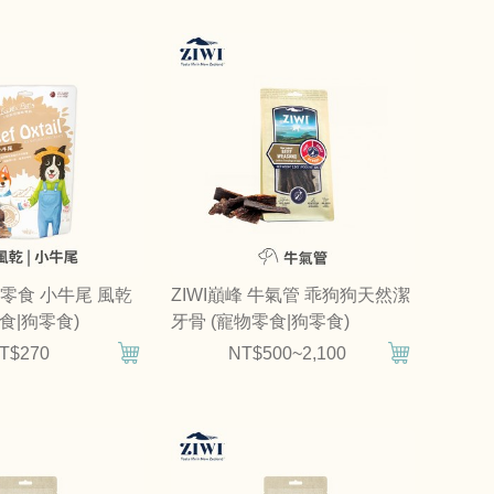
天然零食 小牛尾 風乾
ZIWI巔峰 牛氣管 乖狗狗天然潔
食|狗零食)
牙骨 (寵物零食|狗零食)
T$270
NT$500~2,100