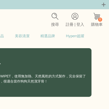
0
搜尋
註冊 | 登入
購物車
用品
美容清潔
精選品牌
Hyperr超躍
骨
KIWIPET，使用無加熱、天然風乾的方式製作，完全保留了
，很適合當作狗狗天然潔牙骨！