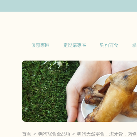
優惠專區
定期購專區
狗狗寵食
貓
首頁
狗狗寵食全品項
狗狗天然零食．潔牙骨．肉條