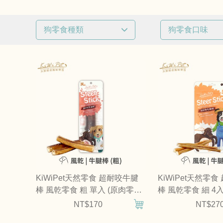
狗零食種類
狗零食口味
已選
0
條件
已選
0
條件
風乾零食
牛肉
潔牙骨
羊肉
肉乾 / 肉條 / 肉餅
雞肉
鹿肉
魚類
奶製品 / 蔬
KiWiPet天然零食 超耐咬牛腱
KiWiPet天然零
棒 風乾零食 粗 單入 (原肉零食|
棒 風乾零食 細 4
狗零食)
狗零食)
NT$170
NT$27