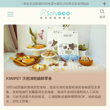
✨新會員首購滿$499免運➜滿$2,000再送寵食體驗組
0
搜尋
|
KIWIPET 天然凍乾貓咪零食
100%紐西蘭與澳洲原型食材，透過冷凍乾燥製程保留食物原型及香
氣，食材無施打賀爾蒙與生長激素，製成不添加防腐劑與人工添加
物，只給毛孩最天然的味道。 口感鬆軟給貓咪嚼嚼很OK，純肉低碳
水，好吃又營養！