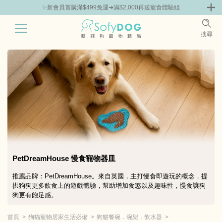
✨新會員首購滿$499免運➜滿$2,000再送寵食體驗組
0
搜尋
|
胸背 | 牽繩 | 項圈
外出用品
寵物器皿 | 飼料箱
毛孩生活用品百
PetDreamHouse 慢食寵物器皿
推薦品牌：PetDreamHouse。來自英國，主打慢食即遊玩的概念，提
拱狗狗更多飲食上的遊戲體驗，幫助增加食慾以及趣味性，慢食讓狗
狗更有飽足感。
首頁
狗貓寵物居家生活必備
狗貓餐碗．碗架．飲水器