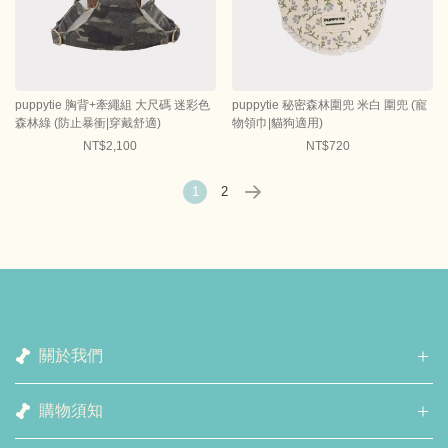
puppytie 胸背+牽繩組 大尺碼 迷彩色
puppytie 秘密森林圍兜 米白 圍兜 (寵
森林綠 (防止暴衝|穿戴舒適)
物領巾|貓狗適用)
NT$2,100
NT$720
1
2
關於我們
購物須知