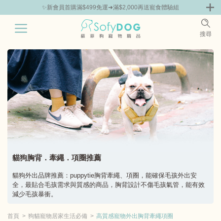
✨新會員首購滿$499免運➜滿$2,000再送寵食體驗組
0
搜尋
|
胸背 | 牽繩 | 項圈
外出用品
寵物器皿 | 飼料箱
毛孩生活用品百
貓狗胸背．牽繩．項圈推薦
貓狗外出品牌推薦：puppytie胸背牽繩、項圈，能確保毛孩外出安
全，最貼合毛孩需求與質感的商品，胸背設計不傷毛孩氣管，能有效
減少毛孩暴衝。
首頁
狗貓寵物居家生活必備
高質感寵物外出胸背牽繩項圈