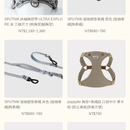
SPUTNIK 終極胸背帶 ULTRA EXPLO
SPUTNIK 寵物變形牽繩 黑色 (寵物牽
RE 灰 三種尺寸 (狗胸背|貓胸背)
繩|狗牽繩)
NT$1,180~1,380
NT$680~780
SPUTNIK 寵物變形牽繩 灰色 (寵物牽
puppytie 胸背+牽繩組 口袋牛仔 摩卡
繩|狗牽繩)
棕 (防止暴衝|穿戴方便)
NT$680~780
NT$760