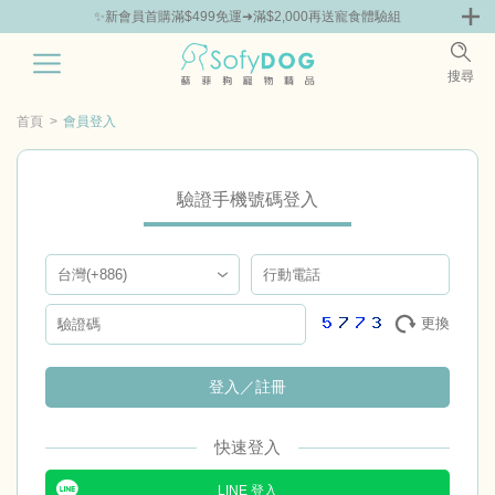
✨新會員首購滿$499免運➜滿$2,000再送寵食體驗組
0
搜尋
|
鮮
零食專區
飼料 | 凍乾優惠組
主食罐 | 餐包優惠
團購優惠
首頁
會員登入
驗證手機號碼登入
更換
登入／註冊
LINE 登入