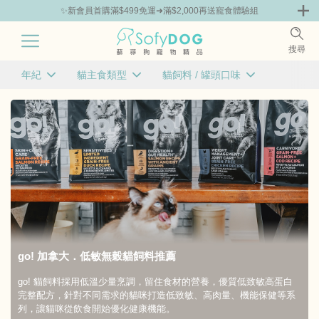
✨新會員首購滿$499免運➜滿$2,000再送寵食體驗組
0
搜尋
|
年紀
貓主食類型
貓飼料 / 罐頭口味
免運 | 貓咪體驗組
品牌組合包86折起
主打品牌
已選
已選
已選
0
0
0
條件
條件
條件
老貓
顆粒飼料
雞肉
成貓
魚類
全齡貓
鴨肉
綜合口味
清除
確定
清除
確定
清除
確定
go! 加拿大．低敏無穀貓飼料推薦
go! 貓飼料採用低溫少量烹調，留住食材的營養，優質低致敏高蛋白
完整配方，針對不同需求的貓咪打造低致敏、高肉量、機能保健等系
列，讓貓咪從飲食開始優化健康機能。