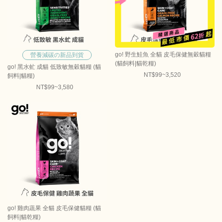
go! 野生鮭魚 全貓 皮毛保健無穀貓糧
營養減碳の新品到貨
(貓飼料|貓乾糧)
go! 黑水虻 成貓 低致敏無穀貓糧 (貓
NT$99~3,520
飼料|貓糧)
NT$99~3,580
go! 雞肉蔬果 全貓 皮毛保健貓糧 (貓
飼料|貓乾糧)