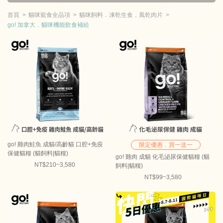
首頁
貓咪寵食全品項
貓咪飼料．凍乾生食．風乾肉片
go! 加拿大．貓咪機能飲食補給
go! 雞肉鮭魚 成貓/高齡貓 口腔+免疫
限定優惠．買一送一
保健貓糧 (貓飼料|貓糧)
go! 雞肉 成貓 化毛泌尿保健貓糧 (貓
NT$210~3,580
飼料|貓糧)
NT$99~3,580