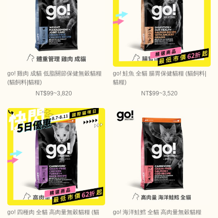
go! 雞肉 成貓 低脂關節保健無穀貓糧
go! 鮭魚 全貓 腸胃保健貓糧 (貓飼料|
(貓飼料|貓糧)
貓糧)
NT$99~3,820
NT$99~3,520
go! 四種肉 全貓 高肉量無穀貓糧 (貓
go! 海洋鮭鱈 全貓 高肉量無穀貓糧