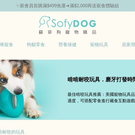
✨新會員首購滿$499免運➜滿$2,000再送寵食體驗組
咪寵食
狗貓零食
營養保健
寵物玩具
居家
啃啃耐咬玩具．磨牙打發時
最佳啃咬玩具推薦：美國寵物玩具品牌
適度，可搭配零食進行藏食互動遊戲
啃耐咬的玩具