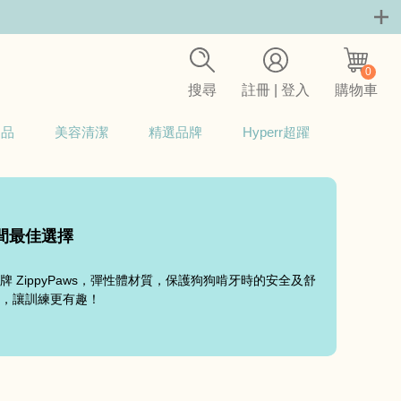
0
搜尋
註冊 | 登入
購物車
用品
美容清潔
精選品牌
Hyperr超躍
間最佳選擇
 ZippyPaws，彈性體材質，保護狗狗啃牙時的安全及舒
，讓訓練更有趣！