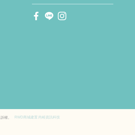
RWD商城建置
尚峪資訊科技
追訴權。