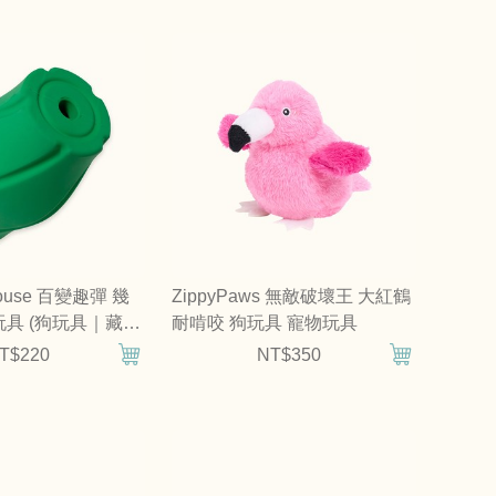
House 百變趣彈 幾
ZippyPaws 無敵破壞王 大紅鶴
具 (狗玩具｜藏食
耐啃咬 狗玩具 寵物玩具
T$220
NT$350