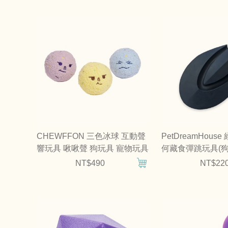
CHEWFFON 三色冰球 互動聲
PetDreamHous
響玩具 啾啾聲 狗玩具 寵物玩具
何藏食彈跳玩具(
玩具)
NT$490
NT$22