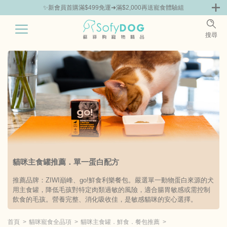
✨新會員首購滿$499免運➜滿$2,000再送寵食體驗組
0
搜尋
|
免運 | 貓咪體驗組
品牌組合包86折起
主打品牌
貓咪主食罐推薦．單一蛋白配方
推薦品牌：ZIWI巔峰、go!鮮食利樂餐包。嚴選單一動物蛋白來源的犬
用主食罐，降低毛孩對特定肉類過敏的風險，適合腸胃敏感或需控制
飲食的毛孩。營養完整、消化吸收佳，是敏感貓咪的安心選擇。
首頁
貓咪寵食全品項
貓咪主食罐．鮮食．餐包推薦