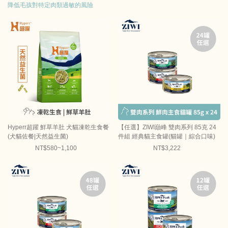
降低毛孩對特定肉類過敏的風險
Hyperr超躍 鮮草羊肚 犬貓凍乾生食餐
【任選】ZIWI巔峰 雙肉系列 85克 24
(犬貓佐餐|天然益生菌)
件組 經典貓主食罐(貓罐｜綜合口味)
NT$580~1,100
NT$3,222