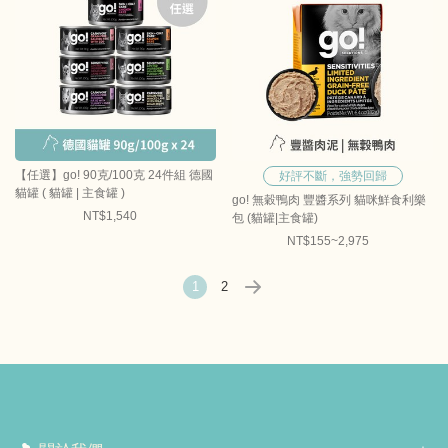
【任選】go! 90克/100克 24件組 德國
好評不斷，強勢回歸
貓罐 ( 貓罐 | 主食罐 )
go! 無穀鴨肉 豐醬系列 貓咪鮮食利樂
NT$1,540
包 (貓罐|主食罐)
NT$155~2,975
1
2