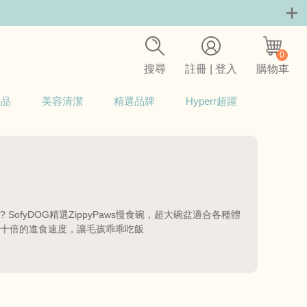
0
搜尋
註冊 | 登入
購物車
用品
美容清潔
精選品牌
Hyperr超躍
ofyDOG精選ZippyPaws慢食碗，超大碗盆適合各種體
十倍的進食速度，讓毛孩乖乖吃飯