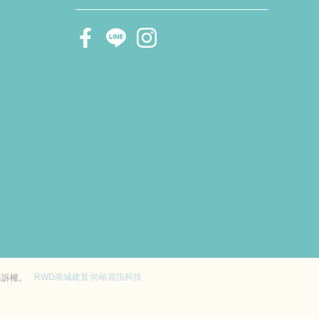
RWD商城建置
尚峪資訊科技
追訴權。