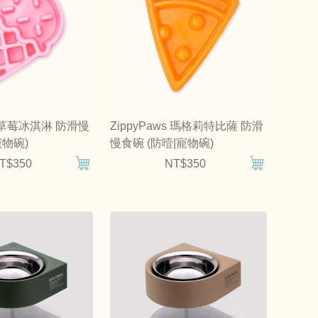
ws 草莓冰淇淋 防滑慢
ZippyPaws 瑪格莉特比薩 防滑
寵物碗)
慢食碗 (防噎|寵物碗)
T$350
NT$350