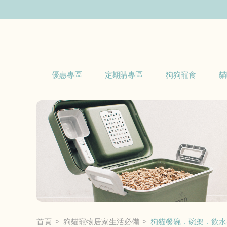
優惠專區
定期購專區
狗狗寵食
貓
首頁
狗貓寵物居家生活必備
狗貓餐碗．碗架．飲水