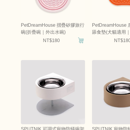
PetDreamHouse 摺疊矽膠旅行
PetDreamHou
碗(折疊碗｜外出水碗)
舔食墊(犬貓適用｜
NT$180
NT$18
SPUTNIK 可調式寵物防蟻碗架
SPUTNIK 寵物