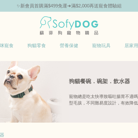
✨新會員首購滿$499免運➜滿$2,000再送寵食體驗組
咪寵食
狗貓零食
營養保健
寵物玩具
居家
狗貓餐碗．碗架．飲水器
寵物總是吃太快導致嘔吐腸胃不適嗎? S
型毛孩，不同難易度設計，有效降低
器