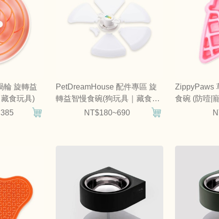
e 渦輪 旋轉益
PetDreamHouse 配件專區 旋
ZippyPa
藏食玩具)
轉益智慢食碗(狗玩具｜藏食配
食碗 (防噎|
件)
,385
NT$180~690
N