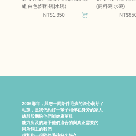
組 白色(飼料碗|水碗)
(飼料碗|水碗)
NT$1,350
NT$85
2006那年，與您一同陪伴毛孩的決心萌芽了
毛孩，是我們約好一輩子相伴在身旁的家人
總殷殷期盼他們能健康茁壯
能力所及的給予他們適合的與真正需要的
同為飼主的我們
想和您一起陪伴毛孩好久好久