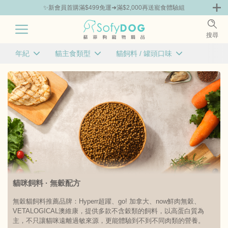
✨新會員首購滿$499免運➜滿$2,000再送寵食體驗組
0
搜尋
|
年紀
貓主食類型
貓飼料 / 罐頭口味
免運 | 貓咪體驗組
品牌組合包86折起
主打品牌
已選
已選
已選
0
0
0
條件
條件
條件
幼貓
顆粒飼料
牛肉
老貓
凍乾生食
羊肉
成貓
風乾肉片
雞肉
鹿肉
全齡貓
貓飼料+凍乾
豬肉
魚類
清除
清除
確定
確定
鴨肉
火雞肉
綜合口味
貓咪飼料 · 無穀配方
清除
確定
無穀貓飼料推薦品牌：Hyperr超躍、go! 加拿大、now鮮肉無穀、
VETALOGICAL澳維康，提供多款不含穀類的飼料，以高蛋白質為
主，不只讓貓咪遠離過敏來源，更能體驗到不到不同肉類的營養。