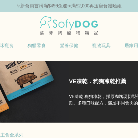
✨新會員首購滿$499免運➜滿$2,000再送寵食體驗組
咪寵食
狗貓零食
營養保健
寵物玩具
居家
VE凍乾．狗狗凍乾推薦
VE凍乾 狗狗凍乾，採原肉塊現切
刻。多種口味配方，滿足不同食肉的
狗主食全系列