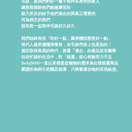
毛孩，是我們約好一輩子相伴在身旁的家人
總殷殷期盼他們能健康茁壯
能力所及的給予他們適合的與真正需要的
同為飼主的我們
想和您一起陪伴毛孩好久好久
我們始終相信「吃好一點，讓身體狀態更好一點」
現代人越來越懂得養身，在毛孩們身上也是如此！
資訊取得容易的時代，挑選「適合」的產品並非難事
但在忙碌的生活中，對「挑選」卻心有餘而力不足
SofyDOG一直以來都是從寵物的需求為出發挑選商品
嚴謹的為飼主把關及挑選，只將最適合牠的呈現給您。