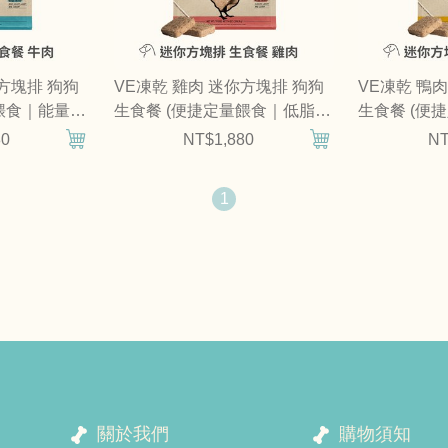
你方塊排 狗狗
VE凍乾 雞肉 迷你方塊排 狗狗
VE凍乾 鴨
餵食｜能量補
生食餐 (便捷定量餵食｜低脂高
生食餐 (便
蛋白)
胃)
80
NT$1,880
NT
1
關於我們
購物須知