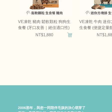
VE凍乾 豬肉 鬆軟顆粒 狗狗生
VE凍乾 牛肉 迷
食餐 (牙口友善｜絕佳適口性)
生食餐 (便捷定量
給)
NT$1,880
NT$1,8
2006那年，與您一同陪伴毛孩的決心萌芽了