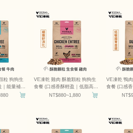
脆顆粒 狗狗生
VE凍乾 雞肉 酥脆顆粒 狗狗生
VE凍乾 鴨
盈｜能量補
食餐 (口感香酥輕盈｜低脂高蛋
食餐 (口感
白)
胃)
,880
NT$880~1,880
NT$9