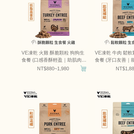
VE凍乾 火雞 酥脆顆粒 狗狗生
VE凍乾 牛肉 鬆
食餐 (口感香酥輕盈｜助肌肉發
食餐 (牙口友善｜
展)
NT$880~1,980
NT$1,8