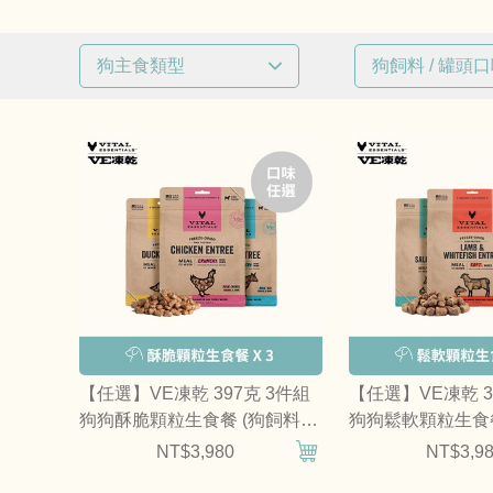
狗主食類型
狗飼料 / 罐頭
已選
0
條件
已選
0
條件
凍乾生食
牛肉
羊肉
雞肉
豬肉
魚類
鴨肉
【任選】VE凍乾 397克 3件組
【任選】VE凍乾 3
狗狗酥脆顆粒生食餐 (狗飼料|
狗狗鬆軟顆粒生食餐
火雞肉
冷凍乾燥)
冷凍乾燥)
NT$3,980
NT$3,9