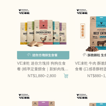
VE凍乾 迷你方塊排 狗狗生食
VE凍乾 牛肉 酥
餐 (精準定量餵食｜新鮮肉塊製
食餐 (口感香酥輕
作)
給)
NT$1,880~2,800
NT$880~1