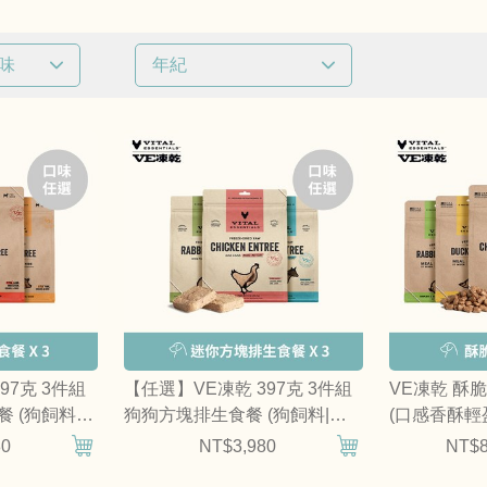
口味
年紀
已選
0
條件
全齡犬
97克 3件組
【任選】VE凍乾 397克 3件組
VE凍乾 酥
 (狗飼料|
狗狗方塊排生食餐 (狗飼料|冷
(口感香酥輕
凍乾燥)
80
NT$3,980
NT$8