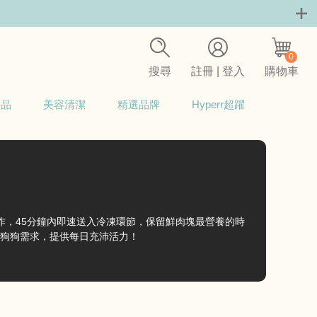
0
搜尋
註冊 | 登入
購物車
用品
美容清潔
精選品牌
Hyperr超躍
製作，45分鐘內即速送入冷凍環節，保留鮮肉塊最營養的時
狗狗需求，提供每日充沛活力！