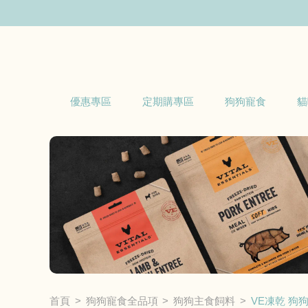
優惠專區
定期購專區
狗狗寵食
貓
首頁
狗狗寵食全品項
狗狗主食飼料
VE凍乾 狗