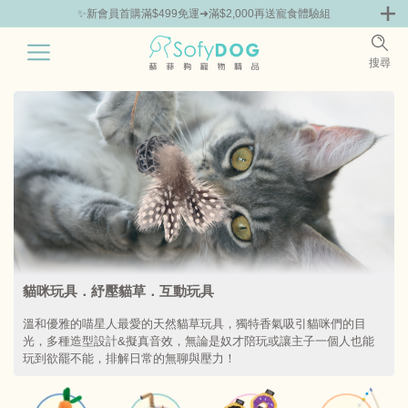
✨新會員首購滿$499免運➜滿$2,000再送寵食體驗組
0
搜尋
|
貓咪玩具．紓壓貓草．互動玩具
溫和優雅的喵星人最愛的天然貓草玩具，獨特香氣吸引貓咪們的目
光，多種造型設計&擬真音效，無論是奴才陪玩或讓主子一個人也能
玩到欲罷不能，排解日常的無聊與壓力！