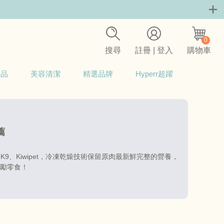
0
搜尋
註冊 | 登入
購物車
用品
美容清潔
精選品牌
Hyperr超躍
薦
、K9、Kiwipet，冷凍乾燥技術保留原肉最新鮮完整的營養，
勵零食！