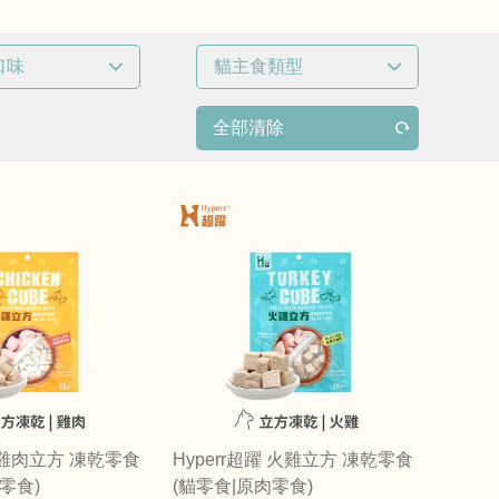
口味
貓主食類型
件
已選
0
條件
全部清除
凍乾生食
躍 雞肉立方 凍乾零食
Hyperr超躍 火雞立方 凍乾零食
零食)
(貓零食|原肉零食)
肉