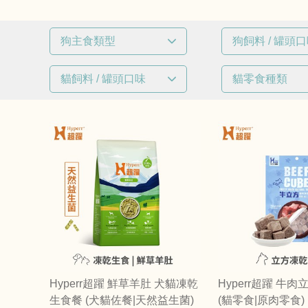
狗主食類型
狗飼料 / 罐頭
已選
0
條件
已選
0
條件
貓飼料 / 罐頭口味
貓零食種類
凍乾生食
羊肉
已選
0
條件
已選
0
條件
營養補給品 / 佐餐
羊肉
凍乾零食
肉乾 / 肉條 
Hyperr超躍 鮮草羊肚 犬貓凍乾
Hyperr超躍 牛
生食餐 (犬貓佐餐|天然益生菌)
(貓零食|原肉零食)