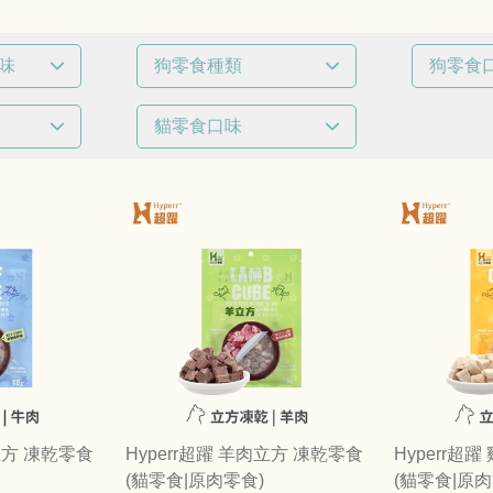
口味
狗零食種類
狗零食
已選
0
條件
已選
0
條
貓零食口味
風乾零食
牛肉
已選
0
條件
凍乾零食
羊肉
牛肉
內臟類
雞肉
/ 肉餅
羊肉
肉乾 / 肉條 / 肉餅
鹿肉
雞肉
魚類
魚類
鴨肉
鴨肉
貝類
火雞肉
肉立方 凍乾零食
Hyperr超躍 羊肉立方 凍乾零食
Hyperr超
(貓零食|原肉零食)
(貓零食|原肉
袋鼠