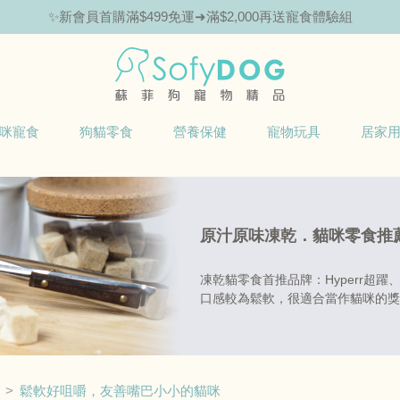
✨新會員首購滿$499免運➜滿$2,000再送寵食體驗組
咪寵食
狗貓零食
營養保健
寵物玩具
居家
原汁原味凍乾．貓咪零食推
凍乾貓零食首推品牌：Hyperr超躍
口感較為鬆軟，很適合當作貓咪的獎
鬆軟好咀嚼，友善嘴巴小小的貓咪