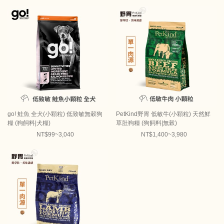
go! 鮭魚 全犬(小顆粒) 低致敏無穀狗
PetKind野胃 低敏牛(小顆粒) 天然鮮
糧 (狗飼料|犬糧)
草肚狗糧 (狗飼料|無榖)
NT$99~3,040
NT$1,400~3,980