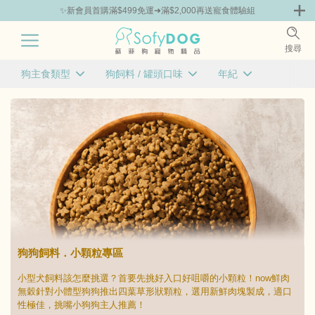
✨新會員首購滿$499免運➜滿$2,000再送寵食體驗組
0
搜尋
|
狗主食類型
狗飼料 / 罐頭口味
年紀
免運 | 狗狗體驗組
品牌組合包86折起
主打品牌
已選
已選
已選
0
0
0
條件
條件
條件
小顆粒飼料
牛肉
幼犬
羊肉
成犬
雞肉
老犬
魚類
全齡犬
清除
確定
綜合口味
清除
確定
清除
確定
狗狗飼料．小顆粒專區
小型犬飼料該怎麼挑選？首要先挑好入口好咀嚼的小顆粒！now鮮肉
無穀針對小體型狗狗推出四葉草形狀顆粒，選用新鮮肉塊製成，適口
性極佳，挑嘴小狗狗主人推薦！