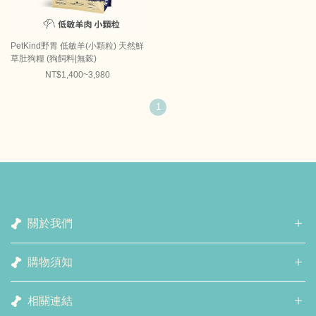
PetKind野胃 低敏羊(小顆粒) 天然鮮
草肚狗糧 (狗飼料|無榖)
NT$1,400~3,980
1
關於我們
購物須知
相關連結