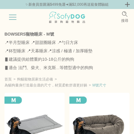
✨新會員首購滿$499免運➜滿$2,000再送寵食體驗組
0
搜尋
|
胸背 | 牽繩 | 項圈
外出用品
寵物器皿 | 飼料箱
毛孩生活用品百
BOWSERS寵物睡床 - M號
📍半月型睡床 📍甜甜圈睡床 📍勺日方床
📍杯型睡床 📍天幕睡床📍涼感 / 極適 / 加厚睡墊
▋建議提供給體重約10-18公斤的狗狗
▋適合 法鬥、柴犬、米克斯...等體型適中的狗狗
首頁
狗貓寵物居家生活必備
為貓狗量身打造最合適的尺寸，材質柔軟舒適更好躺
M號尺寸