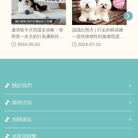
險
保
邊境牧羊犬照護全攻略：智
認識比熊犬 | 行走的棉花糖
商第一名犬的行為邏輯與精
─ 從特徵個性到健康照護一
準營養管理
次搞定
2024-05-02
2024-07-15
關於我們
購物須知
相關連結
追蹤與聯繫