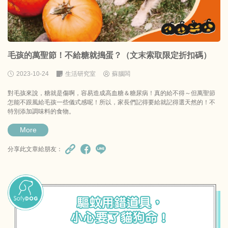
毛孩的萬聖節！不給糖就搗蛋？（文末索取限定折扣碼）
2023-10-24
生活研究室
蘇腦闆
對毛孩來說，糖就是傷啊，容易造成高血糖＆糖尿病！真的給不得～但萬聖節
怎能不跟風給毛孩一些儀式感呢！所以，家長們記得要給就記得選天然的！不
特別添加調味料的食物。
More
分享此文章給朋友：