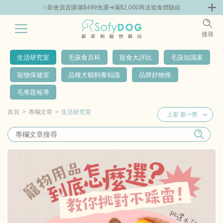
✨新會員首購滿$499免運➜滿$2,000再送寵食體驗組
0
搜尋
|
嘗鮮
零食專區
飼料 | 凍乾優惠組
主食罐 | 餐包優惠
團購優惠
生活研究室
毛孩食百科
寵食大評比
毛孩知識家
寵物保健室
品種犬貓飼養知識
品牌好物推
毛專題報導
首頁
專欄文章
生活研究室