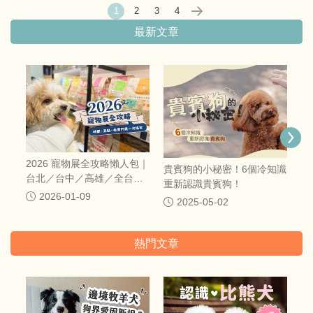
1
2
3
4
最新文章
短
日
2026 寵物展全攻略懶人包｜
貴賓狗的小秘密！6個冷知識
台北／台中／高雄／全台寵
重新認識貴賓狗！
物展時間、地點一次整理
2026-01-09
2025-05-02
（持續更新）
熱門文章
【