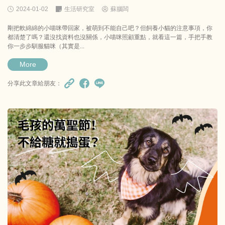
2024-01-02
生活研究室
蘇腦闆
剛把軟綿綿的小喵咪帶回家，被萌到不能自己吧？但飼養小貓的注意事項，你
都清楚了嗎？還沒找資料也沒關係，小喵咪照顧重點，就看這一篇，手把手教
你一步步馴服貓咪（其實是...
More
分享此文章給朋友：