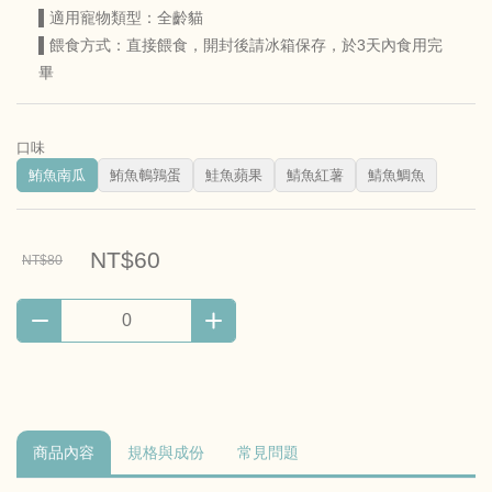
▌適用寵物類型：全齡貓
▌餵食方式：直接餵食，開封後請冰箱保存，於3天內食用完
畢
口味
鮪魚南瓜
鮪魚鵪鶉蛋
鮭魚蘋果
鯖魚紅薯
鯖魚鯛魚
NT$60
NT$80
商品內容
規格與成份
常見問題