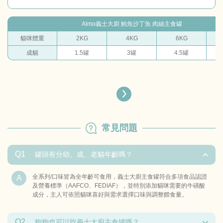
Almo義士大廚 鮪魚沙丁魚 肉絲主食罐
貓咪體重
2KG
4KG
6KG
成貓
1.5罐
3罐
4.5罐
常見問題
Q1
罐頭有分幼、成、老貓年齡嗎？
全系列/口味皆為全年齡可食用，義士大廚主食罐符合多項食品認證
及營養標準（AAFCO、FEDIAF），並特別添加貓咪需要的牛磺酸
成分，主人可依照貓咪喜好與需求選擇口味與調整餵食量。
Q2
狗狗也可以吃義士大廚主食罐嗎？