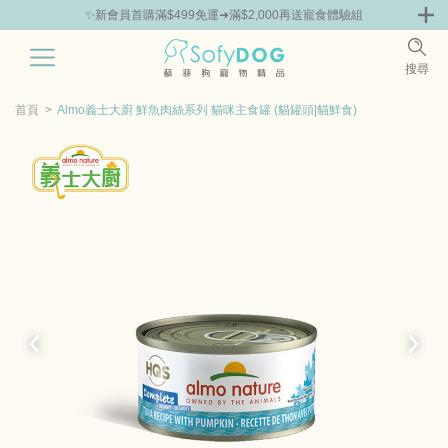
✨新會員首購滿$499免運➜滿$2,000再送寵食體驗組
🎁Hello新朋友！完成註冊送指定商品85折抵用券
0
搜尋
|
鮮
零食專區
飼料 | 凍乾優惠組
主食罐 | 餐包優惠
團購優惠
首頁
Almo義士大廚 鮮魚肉絲系列 貓咪主食罐 (貓罐頭|貓鮮食)