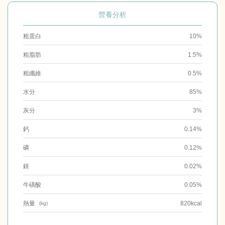
營養分析
粗蛋白
10%
粗脂肪
1.5%
粗纖維
0.5%
水分
85%
灰分
3%
鈣
0.14%
磷
0.12%
鎂
0.02%
牛磺酸
0.05%
熱量
820kcal
(kg)