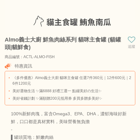
Almo義士大廚 鮮魚肉絲系列 貓咪主食罐 (貓罐
頭|貓鮮食)
追蹤
商品編號：ACTL-ALMO-FISH
商品料號：ALMO-HQS-TUNPUM-70G
特惠資訊
《多件優惠》Almo義士大廚 貓咪主食罐 任選7件360元｜12件600元｜2
6件1200元
美好選物生活 ✨滿6888 好禮三選一 點綴美好の生活✨
美好省錢計劃 ✨滿額贈200元抵用券 多買多贈多美好✨
100%新鮮肉塊，富含Omega3、EPA、DHA，濃郁海味好新
鮮，口口都是真材實料，美味營養無負擔
-
▌罐頭質地：鮮嫩肉絲