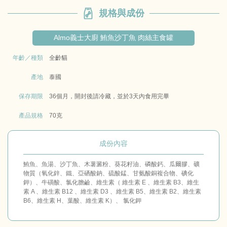
規格與成份
Almo義士大廚 鮪魚沙丁魚 肉絲主食罐
年齡／種類
全齡貓
產地
泰國
保存期限
36個月，開封後請冷藏，並於3天內食用完畢
產品規格
70克
成份內容
鮪魚、魚湯、沙丁魚、木薯澱粉、葵花籽油、磷酸鈣、瓜爾膠、礦
物質（氧化鋅、鐵、亞硒酸鈉、硫酸錳、甘氨酸銅複合物、碘化
鉀）、牛磺酸、氯化膽鹼、維生素（ 維生素 E 、維生素 B3、維生
素 A 、維生素 B12 、維生素 D3 、維生素 B5、維生素 B2、維生素
B6、維生素 H、葉酸、維生素 K）、 氯化鉀