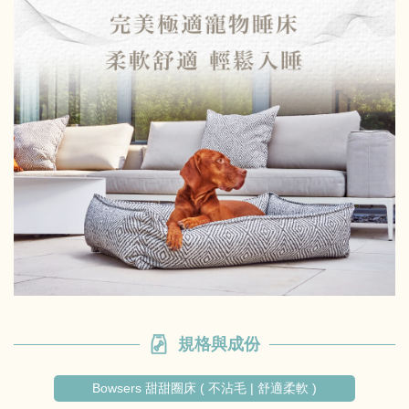
規格與成份
Bowsers 甜甜圈床 ( 不沾毛 | 舒適柔軟 )