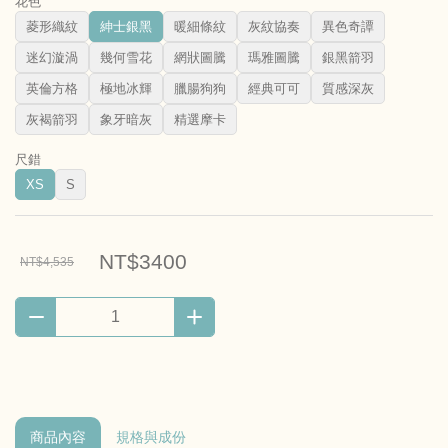
花色
菱形織紋
紳士銀黑
暖細條紋
灰紋協奏
異色奇譚
迷幻漩渦
幾何雪花
網狀圖騰
瑪雅圖騰
銀黑箭羽
英倫方格
極地冰輝
臘腸狗狗
經典可可
質感深灰
灰褐箭羽
象牙暗灰
精選摩卡
尺錯
XS
S
NT$3400
NT$4,535
商品內容
規格與成份