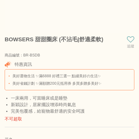
BOWSERS 甜甜圈床 (不沾毛|舒適柔軟)
追蹤
商品編號：BR-BSDB
商品料號：BS-DB-20902-XS
特惠資訊
美好選物生活 ✨滿6888 好禮三選一 點綴美好の生活✨
美好省錢計劃 ✨滿額贈200元抵用券 多買多贈多美好✨
一床兩用，可當睡床或是睡墊
新穎設計，居家擺設增添時尚氣息
完美包覆感，給寵物最舒適的安全呵護
不可超取