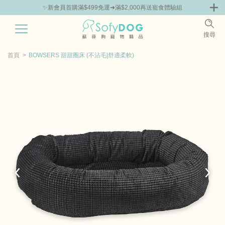
組
🎁Hello新朋友！完成註冊送指定商品85折抵用券
0
搜尋
|
鮮
零食專區
飼料 | 凍乾優惠組
主食罐 | 餐包優惠
團購優惠
首頁
BOWSERS 甜甜圈床 (不沾毛|舒適柔軟)