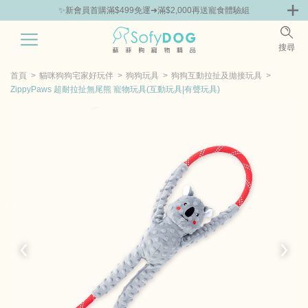
✨新會員首購滿$499免運➜滿$2,000再送寵食體驗組
0
搜尋
|
鮮
零食專區
飼料 | 凍乾優惠組
主食罐 | 餐包優惠
團購優惠
首頁
貓咪狗狗宅家好玩伴
狗狗玩具
狗狗互動拉扯及拋接玩具
ZippyPaws 超耐拉扯無尾熊 寵物玩具(互動玩具|有聲玩具)