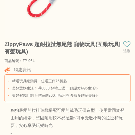
ZippyPaws 超耐拉扯無尾熊 寵物玩具(互動玩具|
有聲玩具)
追蹤
商品編號：ZP-964
商品料號：ZP-964
特惠資訊
精選玩具總動員．任選三件75折起
美好選物生活 ✨滿6888 好禮三選一 點綴美好の生活✨
美好省錢計劃 ✨滿額贈200元抵用券 多買多贈多美好✨
狗狗最愛的拉扯遊戲搭配可愛的絨毛玩偶造型！使用雷同於登
山用的繩索，堅固耐用較不易扯斷~可承受數小時的拉扯和玩
耍，安心享受玩樂時光
-