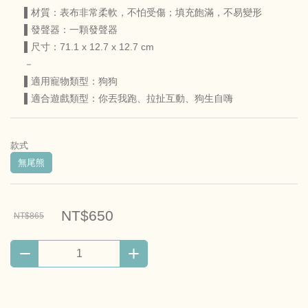
▌材質：表布非常柔軟，不怕受傷；填充飽滿，不易變形
▌發聲器：一顆發聲器
▌尺寸：71.1 x 12.7 x 12.7 cm
－
▌適用寵物類型：狗狗
▌適合遊戲類型：你丟我跑、拉扯互動、狗生自嗨
款式
無尾熊
NT$650
NT$865