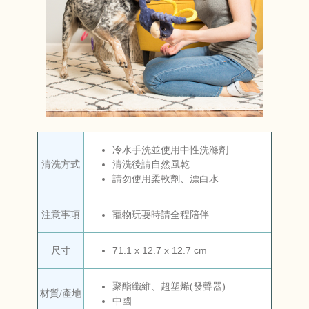
冷水手洗並使用中性洗滌劑
清洗方式
清洗後請自然風乾
請勿使用柔軟劑、漂白水
寵物玩耍時請全程陪伴
注意事項
71.1 x 12.7 x 12.7 cm
尺寸
聚酯纖維、超塑烯(發聲器)
材質/產地
中國