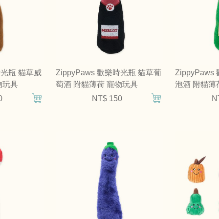
樂時光瓶 貓草威
ZippyPaws 歡樂時光瓶 貓草葡
ZippyPa
物玩具
萄酒 附貓薄荷 寵物玩具
泡酒 附貓薄
0
NT$ 150
N