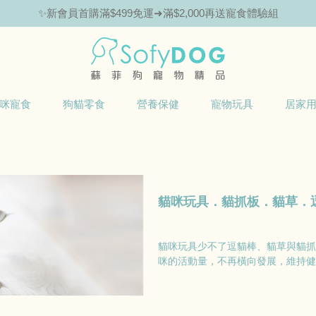
✨新會員首購滿$499免運➜滿$2,000再送寵食體驗組
咪寵食
狗貓零食
營養保健
寵物玩具
居家
貓咪玩具．貓抓板．貓草．
貓咪玩具少不了逗貓棒、貓草與貓抓
咪的活動量，不再橫向發展，維持健