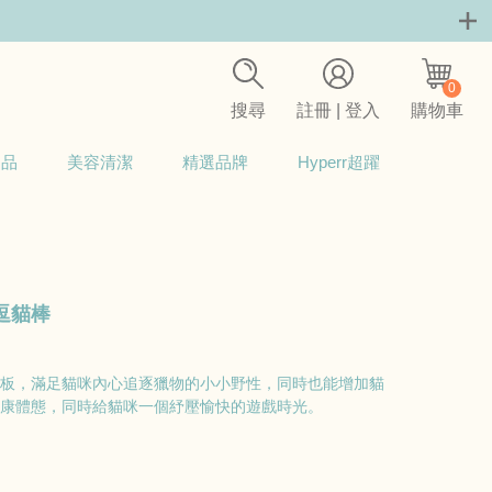
0
搜尋
註冊 | 登入
購物車
用品
美容清潔
精選品牌
Hyperr超躍
逗貓棒
板，滿足貓咪內心追逐獵物的小小野性，同時也能增加貓
康體態，同時給貓咪一個紓壓愉快的遊戲時光。