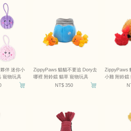
茸茸夥伴 迷你小
ZippyPaws 貓貓不要追 Dory去
ZippyPa
具 寵物玩具
哪裡 附鈴鐺 貓草 寵物玩具
小雞 附鈴鐺
0
NT$ 350
N