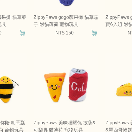
go蔬果攤 貓草蘑
ZippyPaws gogo蔬果攤 貓草茄
ZippyPaw
玩具
子 附貓薄荷 寵物玩具
寶6入組 附
0
NT$ 150
N
喵要你陪 胡鬧瓢
ZippyPaws 美味喵關係 披薩&
ZippyPa
荷 寵物玩具
可樂 附貓薄荷 寵物玩具
&墨西哥捲餅