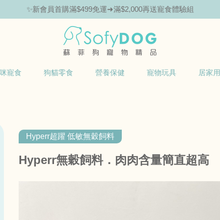
✨新會員首購滿$499免運➜滿$2,000再送寵食體驗組
🎁Hello新朋友！完成註冊送指定商品85折抵用券
咪寵食
狗貓零食
營養保健
寵物玩具
居家
Hyperr超躍 低敏無穀飼料
Hyperr無穀飼料．肉肉含量簡直超高