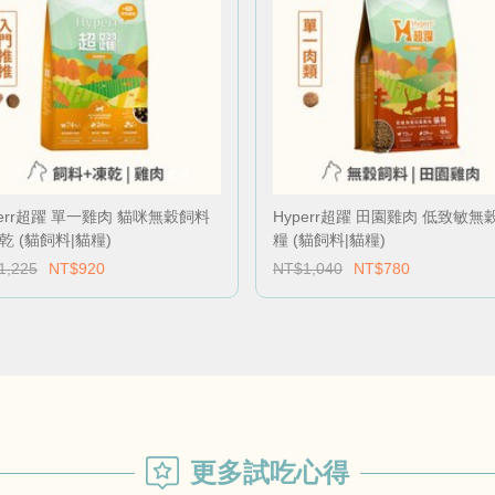
perr超躍 單一雞肉 貓咪無穀飼料
Hyperr超躍 田園雞肉 低致敏無
乾 (貓飼料|貓糧)
糧 (貓飼料|貓糧)
1,225
NT$920
NT$1,040
NT$780
更多試吃心得