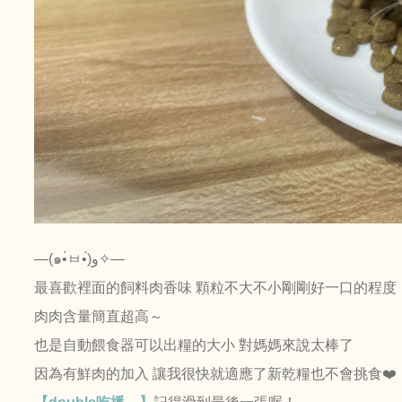
—(๑•̀ㅂ•́)و✧—
最喜歡裡面的飼料肉香味 顆粒不大不小剛剛好一口的程度
肉肉含量簡直超高～
也是自動餵食器可以出糧的大小 對媽媽來說太棒了
因為有鮮肉的加入 讓我很快就適應了新乾糧也不會挑食❤️