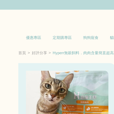
優惠專區
定期購專區
狗狗寵食
貓
首頁
好評分享
Hyperr無穀飼料．肉肉含量簡直超高