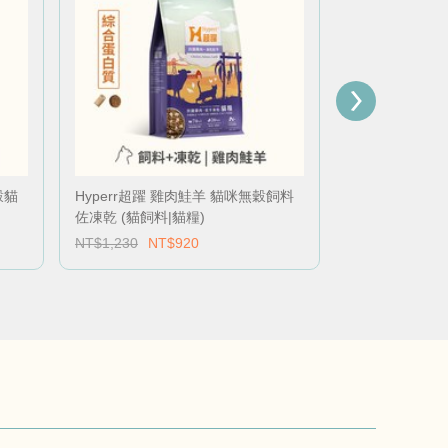
穀貓
Hyperr超躍 雞肉鮭羊 貓咪無穀飼料
Hyperr超躍
佐凍乾 (貓飼料|貓糧)
餐 (貓飼料|貓糧
NT$1,230
NT$920
NT$1,905
NT$