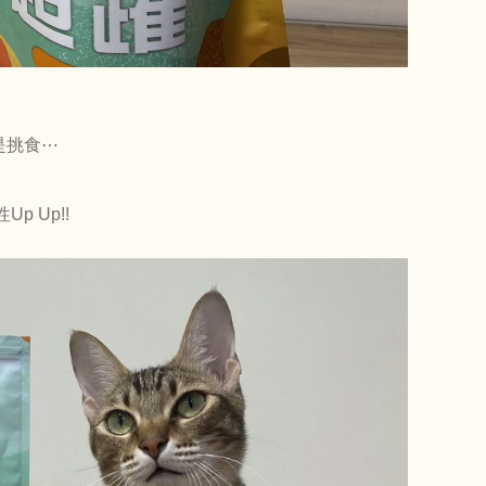
是挑食⋯
的
 Up!!