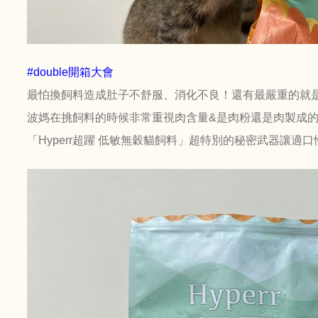
#double開箱大會
最怕換飼料造成肚子不舒服、消化不良！還有最嚴重的就
波媽在挑飼料的時候非常重視肉含量&是肉粉還是肉製成
「Hyperr超躍 低敏無穀貓飼料」超特別的秘密武器讓適口性Up