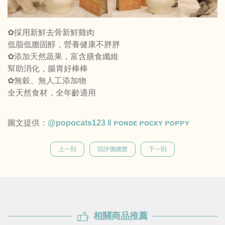
✿採用新鮮去骨新鮮雞肉
低脂低膽固醇，營養健康不胖胖
✿添加天然蔬果，富含膳食纖維
幫助消化，腸胃好棒棒
✿無穀、無人工添加物
全天然食材，全年齡適用
圖文提供：
@popocats123 ‖ ᴘᴏɴᴅᴇ ᴘᴏᴄᴋʏ ᴘᴏᴘᴘʏ
上一則
回評價總覽
下一則
相關商品推薦