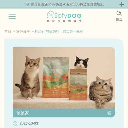
✨新會員首購滿$499免運➜滿$2,000再送寵食體驗組
0
搜尋
|
鮮
零食專區
飼料 | 凍乾優惠組
主食罐 | 餐包優惠
團購優惠
首頁
好評分享
Hyperr無穀飼料．適口性一級棒
波波家
貓
2023-10-03