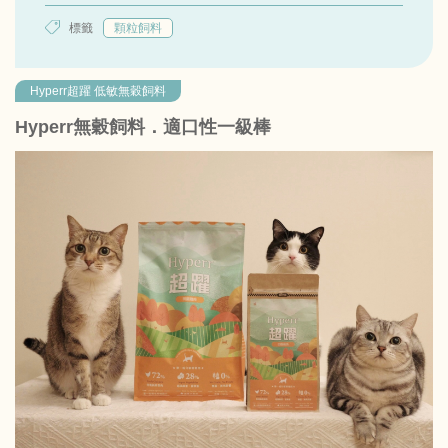
標籤
顆粒飼料
Hyperr超躍 低敏無穀飼料
Hyperr無穀飼料．適口性一級棒