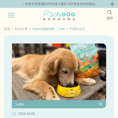
✨新會員首購滿$499免運➜滿$2,000再送寵食體驗組
0
搜尋
|
鮮
零食專區
飼料 | 凍乾優惠組
主食罐 | 餐包優惠
團購優惠
首頁
好評分享
Hyperr無穀飼料．Latte 一下就吃光光
Latte
狗
2023-10-05