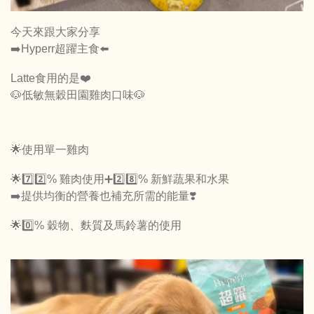
今天來跟大家分享
➡️Hyperr超躍主食⬅️
Latte食用的是❤️
🐶低敏無穀田園雞肉口味🐶
🌟使用單一雞肉
🌟7️⃣2️⃣% 雞肉使用➕2️⃣8️⃣% 新鮮蔬果和水果
➡️提供均衡的營養也補充所需的能量❣️
🌟0️⃣% 穀物、麩質及馬鈴薯的使用