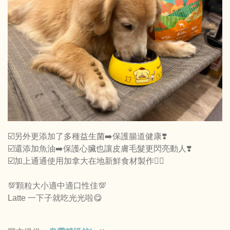
☑️另外更添加了多種益生菌➡️保護腸道健康❣️
☑️還添加魚油➡️保護心臟也讓皮膚毛髮更閃亮動人❣️
☑️加上通通使用加拿大在地新鮮食材製作👍🏻
💯顆粒大小適中適口性佳💯
Latte 一下子就吃光光啦😋