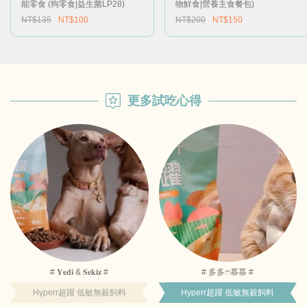
能零食 (狗零食|益生菌LP28)
物鮮食|營養主食餐包)
NT$135
NT$100
NT$200
NT$150
更多試吃心得
# 𝐘𝐞𝐝𝐢 & 𝐒𝐞𝐤𝐢𝐳 #
# 多多ෆ慕慕 #
Hyperr超躍 低敏無穀飼料
Hyperr超躍 低敏無穀飼料