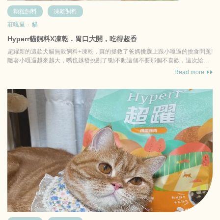
顆粒飼料
凍乾飼料
莊嘎逼
·
貓
Hyperr貓飼料X凍乾．胃口大開，吃得超香
超躍新的這款犬貓無穀飼料+凍乾，真的拯救了爸媽挑選上跟小嘎逼的挑食問題!
隨著小嘎逼越來越大，嘴也越發挑剔了!動不動這個不要那個不喜歡，這次給他
吃了超躍的乾乾! ...
Read more