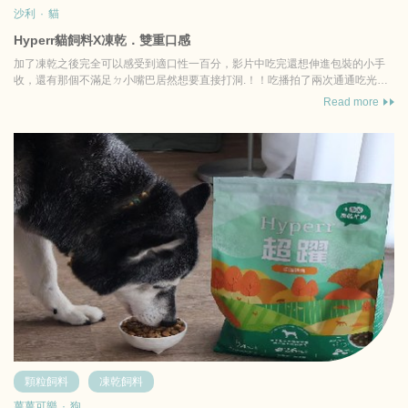
沙利
·
貓
Hyperr貓飼料X凍乾．雙重口感
加了凍乾之後完全可以感受到適口性一百分，影片中吃完還想伸進包裝的小手
收，還有那個不滿足ㄉ小嘴巴居然想要直接打洞.！！吃播拍了兩次通通吃光光
餒，足以證明惹沙利對這...
Read more
顆粒飼料
凍乾飼料
薑薑可樂
·
狗