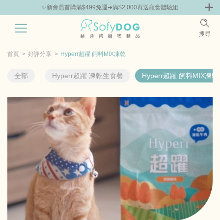
✨新會員首購滿$499免運➜滿$2,000再送寵食體驗組
0
搜尋
|
鮮
零食專區
飼料 | 凍乾優惠組
主食罐 | 餐包優惠
團購優惠
首頁
好評分享
Hyperr超躍 飼料MIX凍乾
全部
Hyperr超躍 凍乾生食餐
Hyperr超躍 飼料MIX凍乾