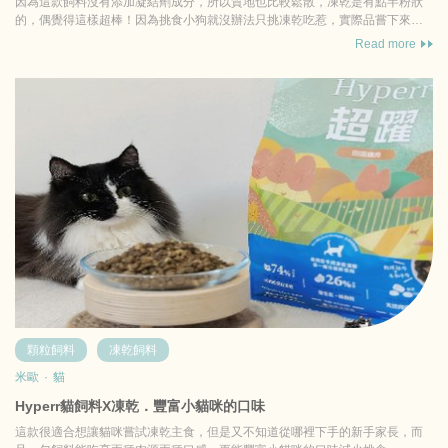
因為這款飼料沒有添加凝結劑成分，所以質地也比較鬆散，凍乾是有點半粉狀
的，偶覺得這樣超棒！因為挑食小狗就沒辦法只挑凍乾吃惹，實際品嘗下來兩
寶都超級賞臉，連在香噴噴...
Read more
顆粒飼料
凍乾飼料
米歐
·
貓
Hyperr貓飼料X凍乾．豐富小貓咪的口味
這款很適合想讓貓咪嘗試凍乾主食，但是又不知道從哪裡下手的新手家長，而