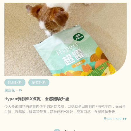
顆粒飼料
凍乾飼料
屎奈兒
·
狗
Hyperr狗飼料X凍乾．食感體驗升級
今天要來開箱的是雞肉佐羊肉凍乾犬糧，口味就是田園雞肉+凍乾羊肉，保留蛋
白質、胺基酸，酵素等營養，顆粒飼料+凍乾，雙重口感～食感體驗升級！ ...
Read more