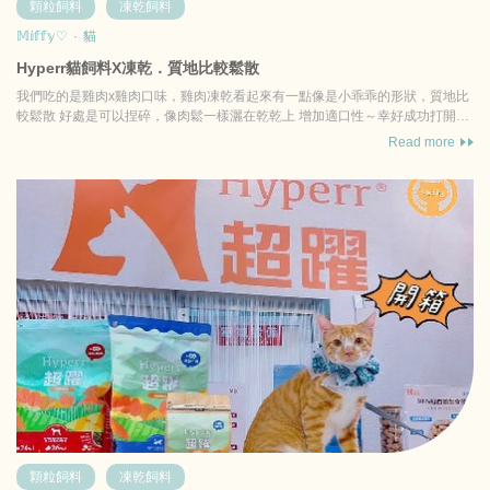
顆粒飼料
凍乾飼料
𝕄𝕚𝕗𝕗𝕪♡
·
貓
Hyperr貓飼料X凍乾．質地比較鬆散
我們吃的是雞肉x雞肉口味，雞肉凍乾看起來有一點像是小乖乖的形狀，質地比
較鬆散 好處是可以捏碎，像肉鬆一樣灑在乾乾上 增加適口性～幸好成功打開菲
菲的胃口 ...
Read more
顆粒飼料
凍乾飼料