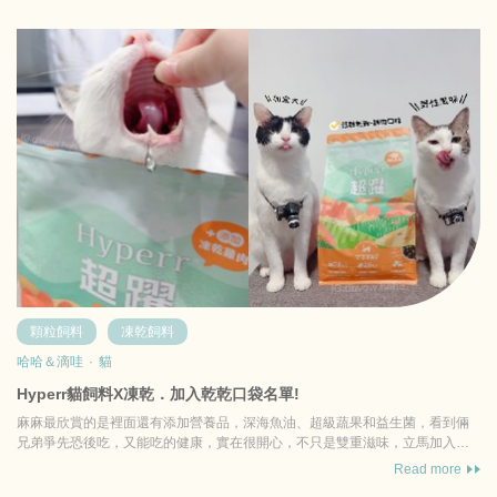
顆粒飼料
凍乾飼料
哈哈＆滴哇
·
貓
Hyperr貓飼料X凍乾．加入乾乾口袋名單!
麻麻最欣賞的是裡面還有添加營養品，深海魚油、超級蔬果和益生菌，看到倆
兄弟爭先恐後吃，又能吃的健康，實在很開心，不只是雙重滋味，立馬加入乾
乾口袋名單! ...
Read more