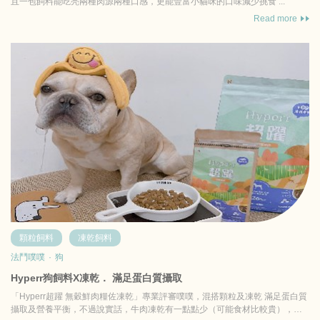
且一包飼料能吃亮兩種肉源兩種口感，更能豐富小貓咪的口味減少挑食 ...
Read more
顆粒飼料
凍乾飼料
法鬥噗噗
·
狗
Hyperr狗飼料X凍乾． 滿足蛋白質攝取
「Hyperr超躍 無穀鮮肉糧佐凍乾」專業評審噗噗，混搭顆粒及凍乾 滿足蛋白質
攝取及營養平衡，不過說實話，牛肉凍乾有一點點少（可能食材比較貴），但