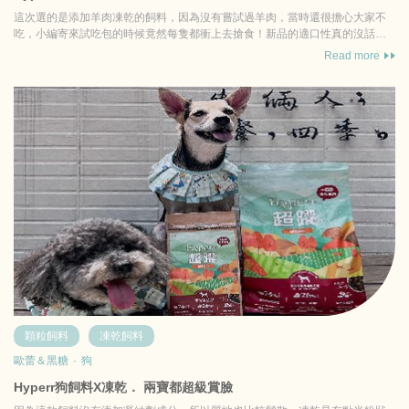
這次選的是添加羊肉凍乾的飼料，因為沒有嘗試過羊肉，當時還很擔心大家不
吃，小編寄來試吃包的時候竟然每隻都衝上去搶食！新品的適口性真的沒話說
超級讚！讓貓咪可以吃到乾...
Read more
顆粒飼料
凍乾飼料
歐蕾＆黑糖
·
狗
Hyperr狗飼料X凍乾． 兩寶都超級賞臉