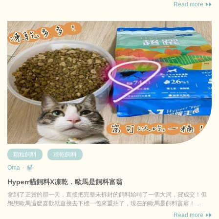
是完全不影響食...
Read more
顆粒飼料
凍乾飼料
Oma
·
貓
Hyperr貓飼料X凍乾．歐馬是飼料富翁
拿到了正貨的那一天，直接把完整未拆封的飼料給啃了一個大洞，賀成交！但
想想歐馬這麼喜歡就直接去下標一包來重拍了，現在的歐馬是飼料富翁！ ...
Read more