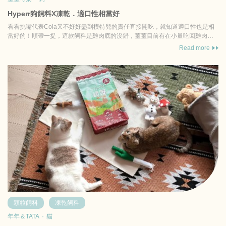
Hyperr狗飼料X凍乾．適口性相當好
看看挑嘴代表Cola又不好好盡到模特兒的責任直接開吃，就知道適口性也是相
當好的！順帶一提，這款飼料是雞肉底的沒錯，薑薑目前有在小量吃回雞肉觀
察腸胃狀況中，目前感...
Read more
顆粒飼料
凍乾飼料
年年＆TATA
·
貓