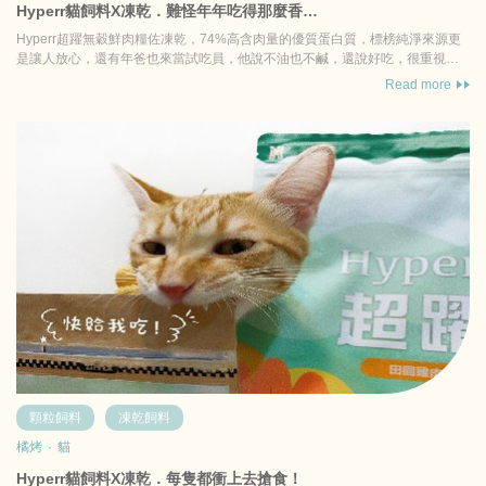
Hyperr貓飼料X凍乾．難怪年年吃得那麼香…
Hyperr超躍無穀鮮肉糧佐凍乾，74%高含肉量的優質蛋白質，標榜純淨來源更
是讓人放心，還有年爸也來當試吃員，他說不油也不鹹，還說好吃，很重視食
物的香氣，還有...
Read more
顆粒飼料
凍乾飼料
橘烤
·
貓
Hyperr貓飼料X凍乾．每隻都衝上去搶食！