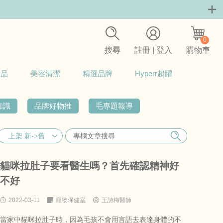
0
搜尋
註冊 | 登入
購物車
用品
美容清潔
精選品牌
Hyperr超躍
知識
品牌好物推
毛專題報導
貓咪拉肚子要看醫生嗎？首先確認精神好
不好
2022-03-11
寵物保健室
王詩梅醫師
當家中貓咪拉肚子時，因為毛孩不會用言語去表達身體的不