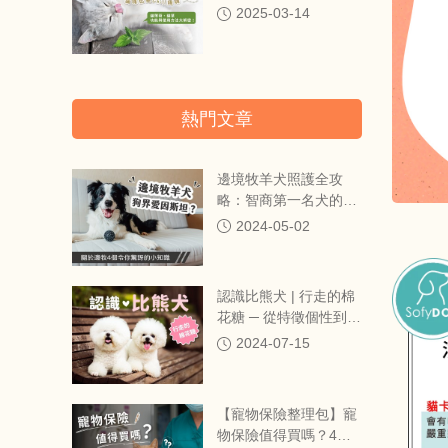
咪也要Chill嗨嗨！
2025-03-14
熱門文章
邊境牧羊犬照護全攻
略：智商第一名犬的行
為邏輯與精準營養管理
2024-05-02
認識比熊犬 | 行走的棉
花糖 ─ 從特徵個性到健
康照護一次搞定
2024-07-15
【寵物保險整理包】寵
物保險值得買嗎？4家