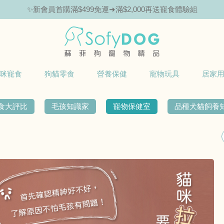
✨新會員首購滿$499免運➜滿$2,000再送寵食體驗組
咪寵食
狗貓零食
營養保健
寵物玩具
居家
食大評比
毛孩知識家
寵物保健室
品種犬貓飼養