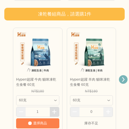
凍乾餐組商品，請選購
1
件
Hyperr超躍 牛肉 貓咪凍乾
Hyperr超躍 羊肉 貓咪凍乾
Hy
生食餐 60克
生食餐 60克
生食
NT$180
NT$180
選擇商品
庫存不足