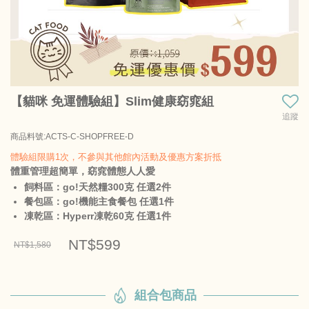
【貓咪 免運體驗組】Slim健康窈窕組
追蹤
商品料號:ACTS-C-SHOPFREE-D
體驗組限購1次，不參與其他館內活動及優惠方案折抵
體重管理超簡單，窈窕體態人人愛
飼料區：go!天然糧300克 任選2件
餐包區：go!機能主食餐包 任選1件
凍乾區：Hyperr凍乾60克 任選1件
NT$599
NT$1,580
組合包商品