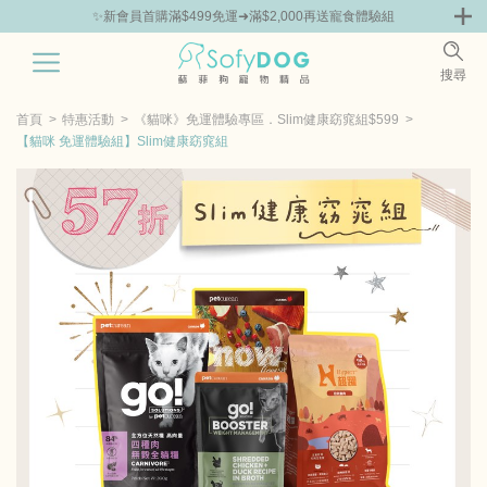
✨新會員首購滿$499免運➜滿$2,000再送寵食體驗組
0
搜尋
|
鮮
零食專區
飼料 | 凍乾優惠組
主食罐 | 餐包優惠
團購優惠
首頁
特惠活動
《貓咪》免運體驗專區．Slim健康窈窕組$599
【貓咪 免運體驗組】Slim健康窈窕組