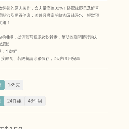
牧飼養的原肉製作，含肉量高達92%！搭配綠唇貝及鮮草
護關節及腸胃健康；整罐具豐富的鮮肉及純淨水，輕鬆預
問題！
結締組織，提供葡萄糖胺及軟骨素，幫助照顧關節行動力
肉泥狀
型：全齡貓
直接餵食、若隔餐請冰箱保存，2天內食用完畢
克
185克
罐
24件組
48件組