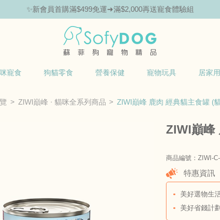
✨新會員首購滿$499免運➜滿$2,000再送寵食體驗組
咪寵食
狗貓零食
營養保健
寵物玩具
居家
覽
ZIWI巔峰 · 貓咪全系列商品
ZIWI巔峰 鹿肉 經典貓主食罐 (
ZIWI巔峰
商品編號：ZIWI-C-
特惠資訊
美好選物生活
美好省錢計劃