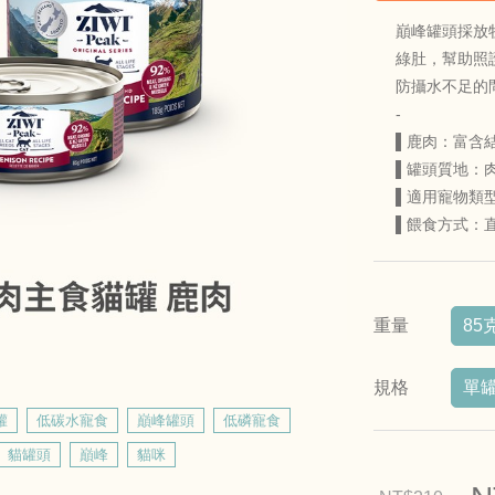
巔峰罐頭採放
綠肚，幫助照
防攝水不足的
-
▌鹿肉：富含
▌罐頭質地：
▌適用寵物類
▌餵食方式：
重量
85
規格
單
罐
低碳水寵食
巔峰罐頭
低磷寵食
貓罐頭
巔峰
貓咪