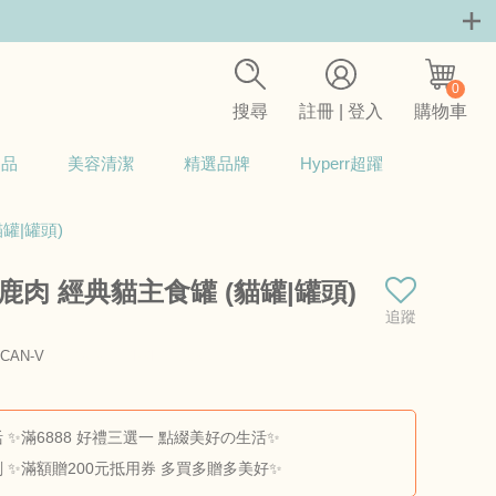
0
搜尋
註冊 | 登入
購物車
用品
美容清潔
精選品牌
Hyperr超躍
貓罐|罐頭)
 鹿肉 經典貓主食罐 (貓罐|罐頭)
追蹤
CAN-V
商品料號：ZIWI-C-V-85G
 ✨滿6888 好禮三選一 點綴美好の生活✨
 ✨滿額贈200元抵用券 多買多贈多美好✨