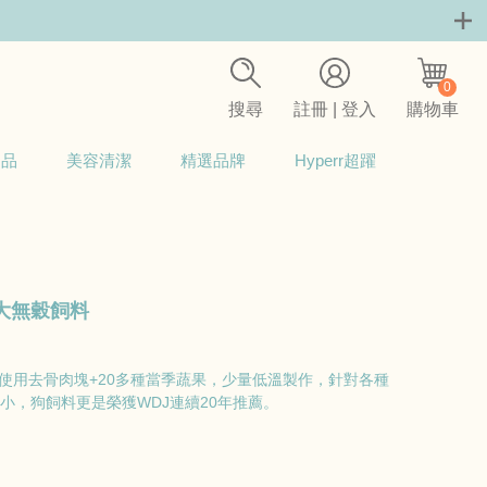
0
搜尋
註冊 | 登入
購物車
用品
美容清潔
精選品牌
Hyperr超躍
大無穀飼料
，使用去骨肉塊+20多種當季蔬果，少量低溫製作，針對各種
小，狗飼料更是榮獲WDJ連續20年推薦。