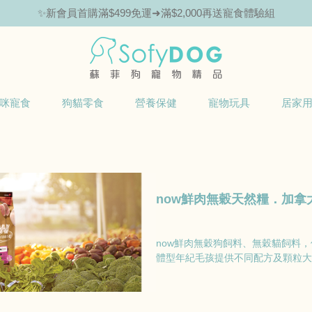
✨新會員首購滿$499免運➜滿$2,000再送寵食體驗組
咪寵食
狗貓零食
營養保健
寵物玩具
居家
now鮮肉無穀天然糧．加拿
now鮮肉無穀狗飼料、無穀貓飼料
體型年紀毛孩提供不同配方及顆粒大