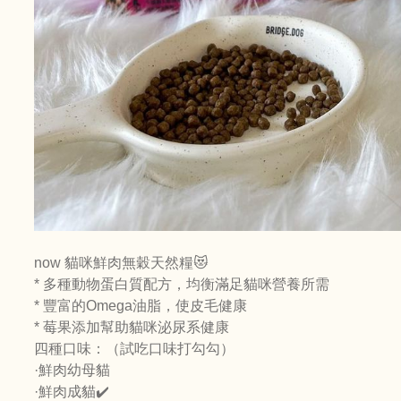
now 貓咪鮮肉無穀天然糧😻
* 多種動物蛋白質配方，均衡滿足貓咪營養所需
* 豐富的Omega油脂，使皮毛健康
* 莓果添加幫助貓咪泌尿系健康
四種口味：（試吃口味打勾勾）
·鮮肉幼母貓
·鮮肉成貓✔️