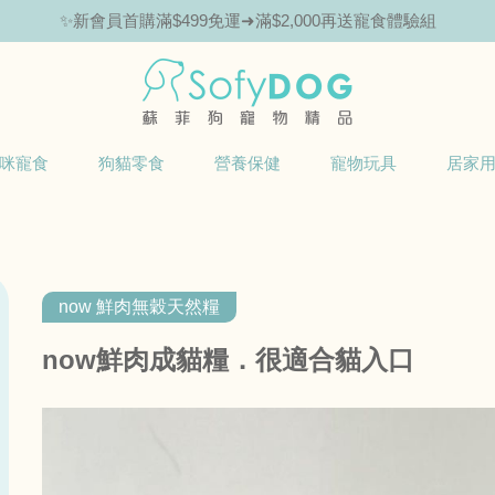
✨新會員首購滿$499免運➜滿$2,000再送寵食體驗組
🎁Hello新朋友！完成註冊送指定商品85折抵用券
咪寵食
狗貓零食
營養保健
寵物玩具
居家
now 鮮肉無穀天然糧
now鮮肉成貓糧．很適合貓入口