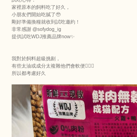
家裡原本的飼料吃了好久，
小朋友們開始吃膩了🥹
剛好準備換糧就收到試吃邀約！
非常感謝 @sofydog_ig
提供試吃WDJ推薦品牌now✨
我對於飼料超級挑剔，
有些太油或成分太複雜他們會軟便🤷🏻‍♀️
所以都考慮好久