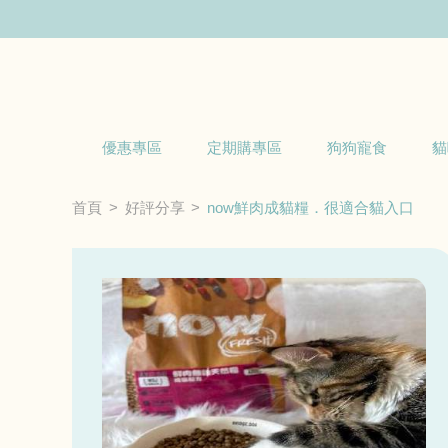
優惠專區
定期購專區
狗狗寵食
貓
首頁
好評分享
now鮮肉成貓糧．很適合貓入口