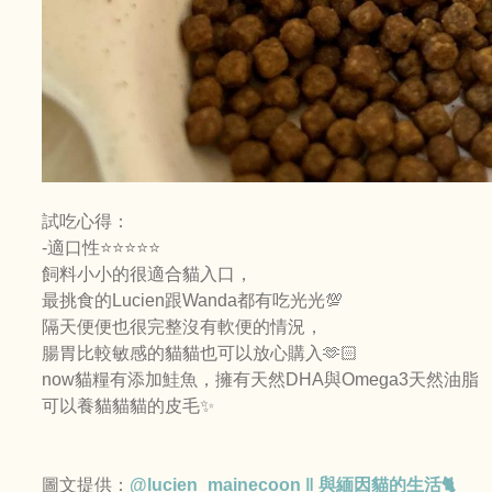
試吃心得：
-適口性⭐️⭐️⭐️⭐️⭐️
飼料小小的很適合貓入口，
最挑食的Lucien跟Wanda都有吃光光💯
隔天便便也很完整沒有軟便的情況，
腸胃比較敏感的貓貓也可以放心購入🫶🏻
now貓糧有添加鮭魚，擁有天然DHA與Omega3天然油脂
可以養貓貓貓的皮毛✨
圖文提供：
@lucien_mainecoon ‖ 與緬因貓的生活🐈