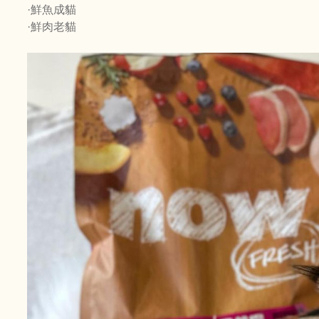
·鮮魚成貓
·鮮肉老貓