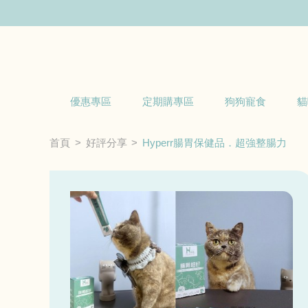
優惠專區
定期購專區
狗狗寵食
貓
首頁
好評分享
Hyperr腸胃保健品．超強整腸力