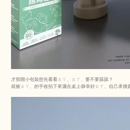
才剪開小包裝想先看看ㄊㄚ、ㄊㄚ、要不要舔舔？
就被ㄊㄚ、的手收拍下來灑在桌上😅幸好ㄊㄚ、自己承擔