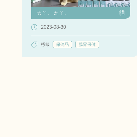
ㄊㄚ、ㄊㄚ、
貓
2023-08-30
標籤
保健品
腸胃保健