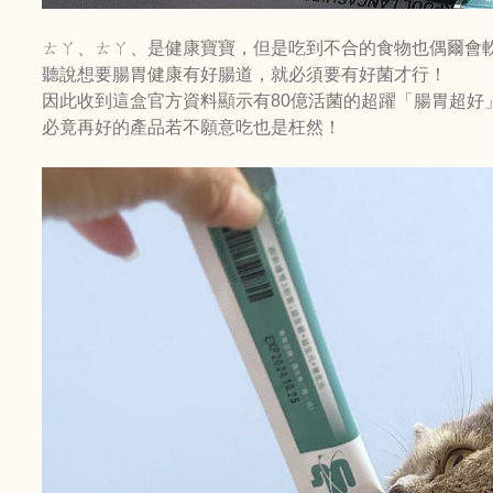
ㄊㄚ、ㄊㄚ、是健康寶寶，但是吃到不合的食物也偶爾會
聽說想要腸胃健康有好腸道，就必須要有好菌才行！
因此收到這盒官方資料顯示有80億活菌的超躍「腸胃超好
必竟再好的產品若不願意吃也是枉然！