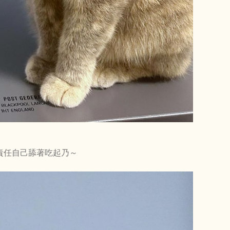
責任自己舔著吃起乃～